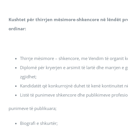
Kushtet për thirrjen mësimore-shkencore në lëndët pro
ordinar:
Thirrje mësimore – shkencore, me Vendim të organit 
Diplomë për kryerjen e arsimit të lartë dhe marrjen e 
zgjidhet;
Kandidatët që konkurrojnë duhet të kenë kontinuitet n
Listë të punimeve shkencore dhe publikimeve profesion
punimeve të publikuara;
Biografi e shkurtër;