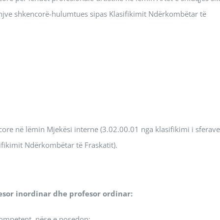
enjve shkencorë-hulumtues sipas Klasifikimit Ndërkombëtar të
re në lëmin Mjekësi interne (3.02.00.01 nga klasifikimi i sferave
ikimit Ndërkombëtar të Fraskatit).
sor inordinar dhe profesor ordinar:
kompetent, nëse e posedon;