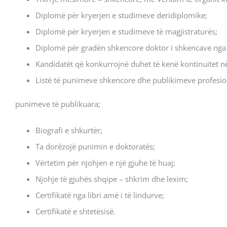
Diplomë për kryerjen e studimeve deridiplomike;
Diplomë për kryerjen e studimeve të magjistraturës;
Diplomë për gradën shkencore doktor i shkencave nga f
Kandidatët që konkurrojnë duhet të kenë kontinuitet n
Listë të punimeve shkencore dhe publikimeve profesion
punimeve të publikuara;
Biografi e shkurtër;
Ta dorëzojë punimin e doktoratës;
Vërtetim për njohjen e një gjuhe të huaj;
Njohje të gjuhës shqipe – shkrim dhe lexim;
Certifikatë nga libri amë i të lindurve;
Certifikatë e shtetësisë.