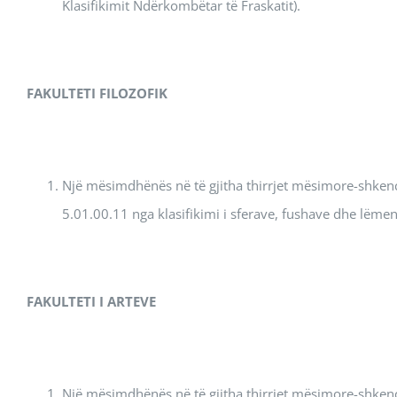
Klasifikimit Ndërkombëtar të Fraskatit).
FAKULTETI
FILOZOFIK
Një mësimdhënës në të gjitha thirrjet mësimore-shkenco
5.01.00.11 nga klasifikimi i sferave, fushave dhe lëme
FAKULTETI
I ARTEVE
Një mësimdhënës në të gjitha thirrjet mësimore-shkenco