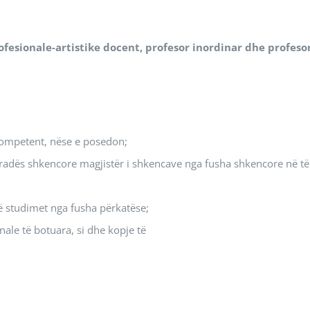
fesionale-artistike docent, profesor inordinar dhe profeso
kompetent, nëse e posedon;
gradës shkencore magjistër i shkencave nga fusha shkencore në të
ë studimet nga fusha përkatëse;
ale të botuara, si dhe kopje të