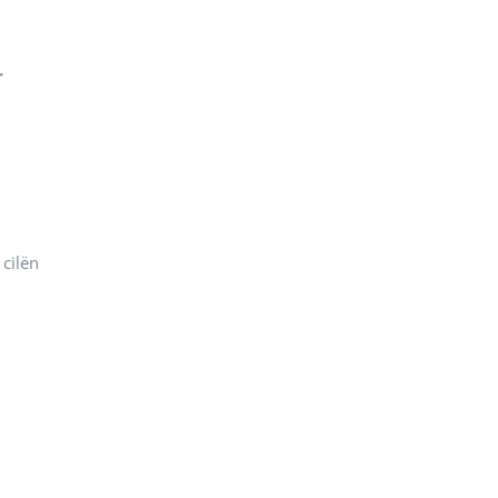
r
 cilën