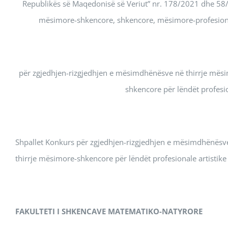
Republikës së Maqedonisë së Veriut” nr. 178/2021 dhe 58/2
mësimore-shkencore, shkencore, mësimore-profesional
për zgjedhjen-rizgjedhjen e mësimdhënësve në thirrje mësi
shkencore për lëndët profesio
Shpallet Konkurs për zgjedhjen-rizgjedhjen e mësimdhënësve
thirrje mësimore-shkencore për lëndët profesionale artistike 
FAKULTETI
I SHKENCAVE MATEMATIKO-NATYRORE