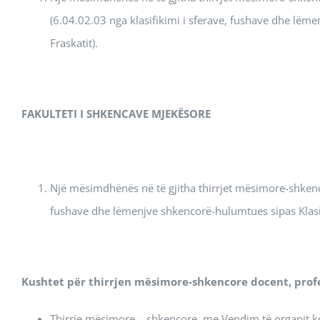
(6.04.02.03 nga klasifikimi i sferave, fushave dhe lëm
Fraskatit).
FAKULTETI
I SHKENCAVE MJEKËSORE
Një mësimdhënës në të gjitha thirrjet mësimore-shkenco
fushave dhe lëmenjve shkencorë-hulumtues sipas Klasif
Kushtet për thirrjen mësimore-shkencore docent, profe
Thirrje mësimore – shkencore, me Vendim të organit 