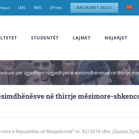
ampus
LMS
RMS
EPrints
APLIKIMET 26/27
LTETET
STUDENTËT
LAJMET
NGJARJET
onkurs për zgjedhjen-rizgjedhjen e mësimdhënësve në thirrje m
mësimdhënësve në thirrje mësimore-shkenc
 Zyrtare e Republikës së Maqedonisë” nr. 82/2018 dhe „Gazeta Zyrt