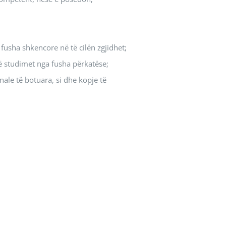
usha shkencore në të cilën zgjidhet;
ë studimet nga fusha përkatëse;
ale të botuara, si dhe kopje të