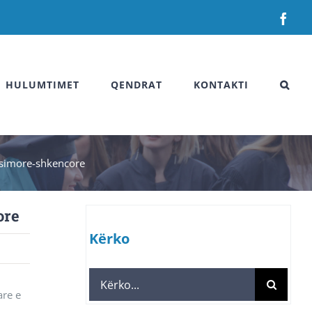
Fac
HULUMTIMET
QENDRAT
KONTAKTI
ësimore-shkencore
ore
Kërko
Search
are e
for: