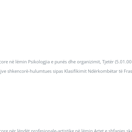
re në lëmin Psikologjia e punës dhe organizimit, Tjetër (5.01.00
njve shkencorë-hulumtues sipas Klasifikimit Ndërkombëtar të Frask
re për lëndët profesionale-artistike në lëmin Artet e shfaqjes sk