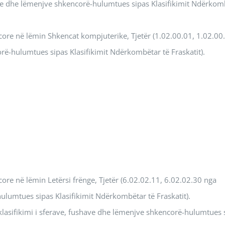
have dhe lëmenjve shkencorë-hulumtues sipas Klasifikimit Ndërkom
ore në lëmin Shkencat kompjuterike, Tjetër (1.02.00.01, 1.02.00
orë-hulumtues sipas Klasifikimit Ndërkombëtar të Fraskatit).
re në lëmin Letërsi frënge, Tjetër (6.02.02.11, 6.02.02.30 nga
hulumtues sipas Klasifikimit Ndërkombëtar të Fraskatit).
klasifikimi i sferave, fushave dhe lëmenjve shkencorë-hulumtues 