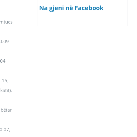
Na gjeni në Facebook
umtues
00.09
.04
0.15,
atit).
mbëtar
0.07,