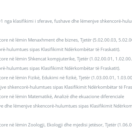
01 nga klasifikimi i sferave, fushave dhe lëmenjve shkencorë-hul
core në lëmin Menaxhment dhe biznes, Tjetër (5.02.00.03, 5.02.
orë-hulumtues sipas Klasifikimit Ndërkombëtar të Fraskatit).
ore në lëmin Shkencat kompjuterike, Tjetër (1.02.00.01, 1.02.00
orë-hulumtues sipas Klasifikimit Ndërkombëtar të Fraskatit).
re në lëmin Fizikë, Edukimi në fizikë, Tjetër (1.03.00.01, 1.03.0
njve shkencorë-hulumtues sipas Klasifikimit Ndërkombëtar të Frask
core në lëmin Matematikë, Analizë dhe ekuacione diferenciale
shave dhe lëmenjve shkencorë-hulumtues sipas Klasifikimit Ndërko
re në lëmin Zoologji, Ekologji dhe mjedisi jetësor, Tjetër (1.06.0