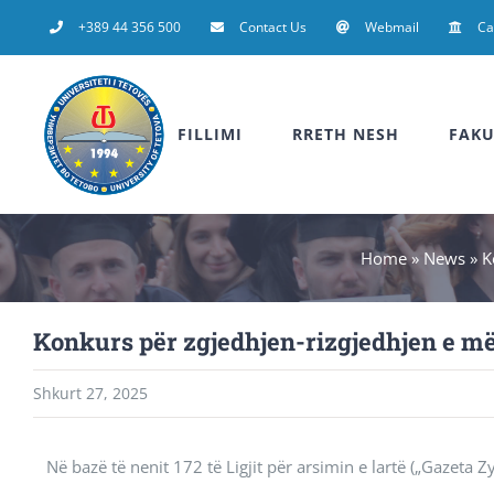
Skip
+389 44 356 500
Contact Us
Webmail
C
to
content
FILLIMI
RRETH NESH
FAKU
Home
»
News
»
K
Konkurs për zgjedhjen-rizgjedhjen e 
Shkurt 27, 2025
Në bazë të nenit 172 të Ligjit për arsimin e lartë („Gazeta