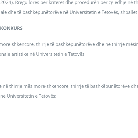
024), Rregullores për kriteret dhe procedurën për zgjedhje në th
e dhe të bashkëpunëtorëve në Universitetin e Tetovës, shpallet
KONKURS
more-shkencore, thirrje të bashkëpunëtorëve dhe në thirrje mës
nale artistike në Universitetin e Tetovës
 në thirrje mësimore-shkencore, thirrje të bashkëpunëtorëve dh
në Universitetin e Tetovës: