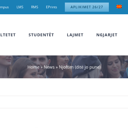
ampus
LMS
RMS
EPrints
APLIKIMET 26/27
LTETET
STUDENTËT
LAJMET
NGJARJET
Home
»
News
»
Njoftim (ditë jo pune)