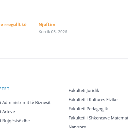
e rregullt të
Njoftim
Korrik 03, 2026
ETET
Fakulteti Juridik
Fakulteti i Kulturës Fizike
 i Administrimit të Biznesit
Fakulteti Pedagogjik
 i Arteve
Fakulteti i Shkencave Matemat
 i Bujqësisë dhe
Natyrore