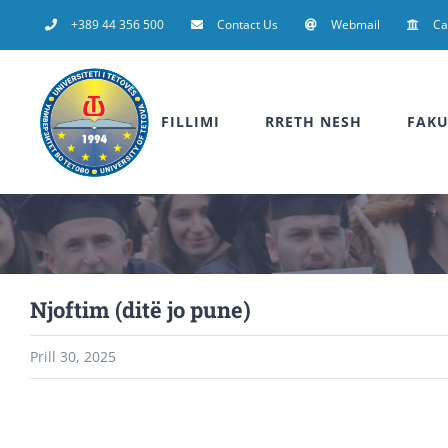
Skip
+389 44 356 500
Contact Us
Webmail
C
to
content
FILLIMI
RRETH NESH
FAKU
Njoftim (ditë jo pune)
Prill 30, 2025