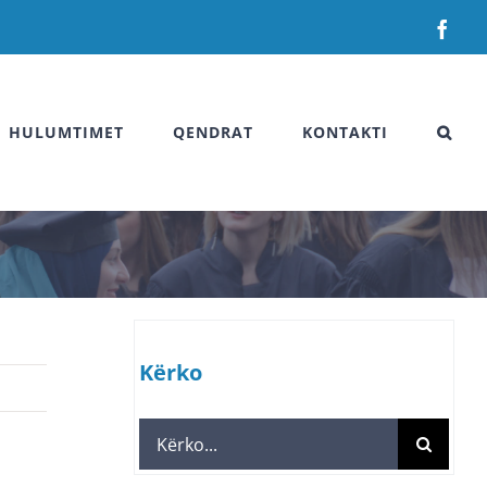
Fac
HULUMTIMET
QENDRAT
KONTAKTI
Kërko
Search
for: