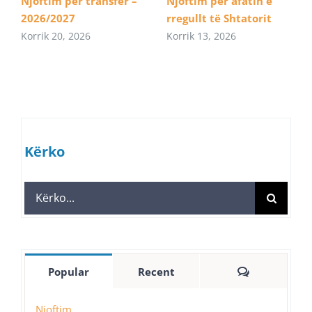
Njoftim për transfer –
Njoftim për afatin e
2026/2027
rregullt të Shtatorit
Korrik 20, 2026
Korrik 13, 2026
Kërko
Search
for:
Comments
Popular
Recent
Njoftim