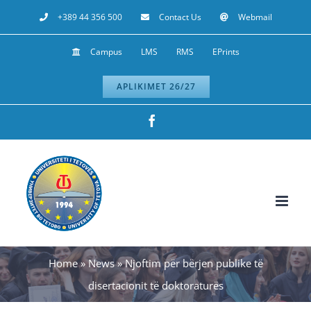
Skip
+389 44 356 500
Contact Us
Webmail
to
Campus
LMS
RMS
EPrints
content
APLIKIMET 26/27
Facebook
Home
»
News
»
Njoftim për bërjen publike të
disertacionit të doktoraturës