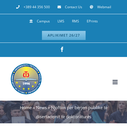
Skip
+389 44 356 500
Contact Us
Webmail
to
Campus
LMS
RMS
EPrints
content
APLIKIMET 26/27
Facebook
Home
»
News
»
Njoftim për bërjen publike të
disertacionit të doktoraturës