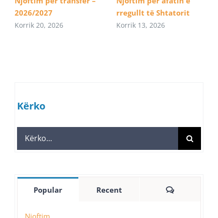
Njoftim për transfer –
Njoftim për afatin e
2026/2027
rregullt të Shtatorit
Korrik 20, 2026
Korrik 13, 2026
Kërko
Search
for:
Comments
Popular
Recent
Njoftim