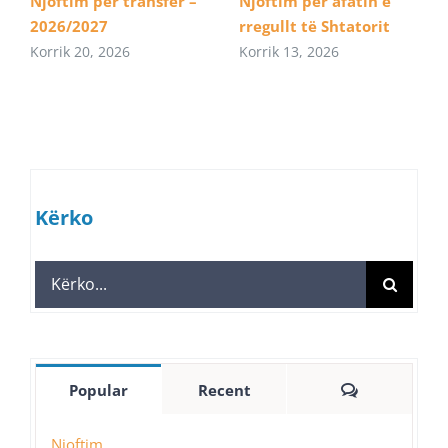
Njoftim për transfer –
Njoftim për afatin e
2026/2027
rregullt të Shtatorit
Korrik 20, 2026
Korrik 13, 2026
Kërko
Search
for:
Comments
Popular
Recent
Njoftim