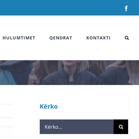
Fac
HULUMTIMET
QENDRAT
KONTAKTI
Kërko
Search
for: