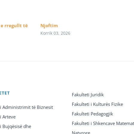
e rregullt të
Njoftim
Korrik 03, 2026
ETET
Fakulteti Juridik
Fakulteti i Kulturës Fizike
 i Administrimit të Biznesit
Fakulteti Pedagogjik
 i Arteve
Fakulteti i Shkencave Matemat
 i Bujqësisë dhe
Natyrore