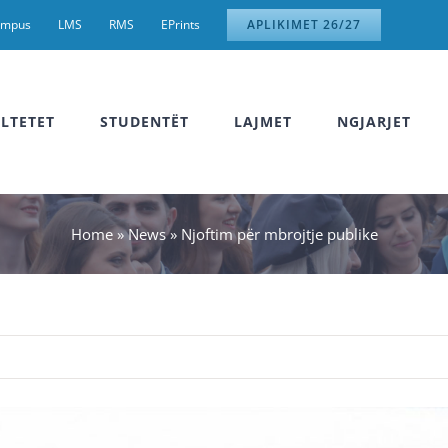
ampus
LMS
RMS
EPrints
APLIKIMET 26/27
LTETET
STUDENTËT
LAJMET
NGJARJET
Home
»
News
»
Njoftim për mbrojtje publike