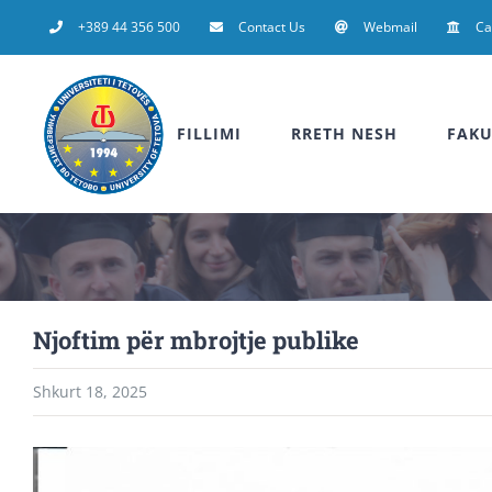
Skip
+389 44 356 500
Contact Us
Webmail
C
to
content
FILLIMI
RRETH NESH
FAKU
Njoftim për mbrojtje publike
Shkurt 18, 2025