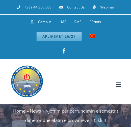
Skip
+389 44 356 500
Contact Us
Webmail
to
Campus
LMS
RMS
EPrints
content
APLIKIMET 26/27
Facebook
Home
»
News
»
Njoftim për përfundimin e semestrit
dimëror dhe afatin e provimeve – Cikli II