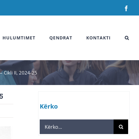
Fac
HULUMTIMET
QENDRAT
KONTAKTI
 Cikli II, 2024-25
5
Kërko
Search
for: