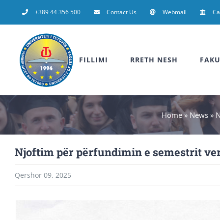
Skip
+389 44 356 500
Contact Us
Webmail
C
to
content
FILLIMI
RRETH NESH
FAKU
Home
»
News
»
N
Njoftim për përfundimin e semestrit vero
Qershor 09, 2025