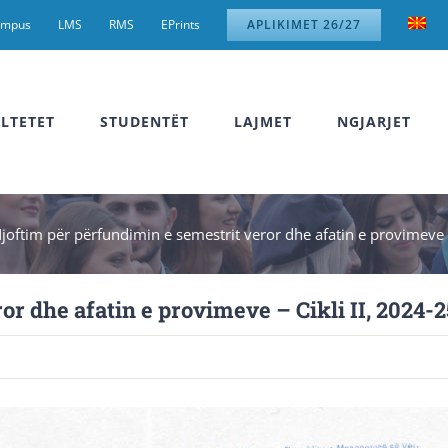
ampus
LMS
RMS
EPrints
APLIKIMET 26/27
LTETET
STUDENTËT
LAJMET
NGJARJET
joftim për përfundimin e semestrit veror dhe afatin e provimeve –
r dhe afatin e provimeve – Cikli II, 2024-2