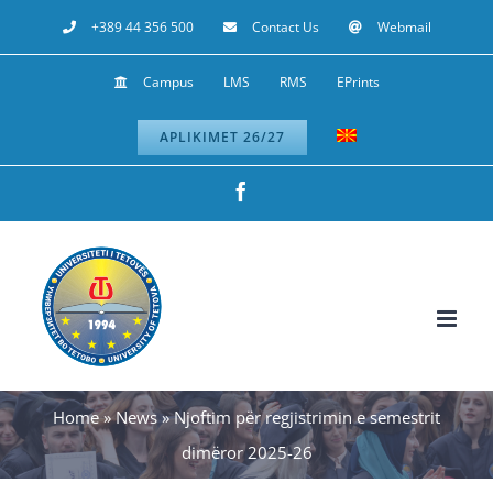
Skip
+389 44 356 500
Contact Us
Webmail
to
Campus
LMS
RMS
EPrints
content
APLIKIMET 26/27
Facebook
Home
»
News
»
Njoftim për regjistrimin e semestrit
dimëror 2025-26