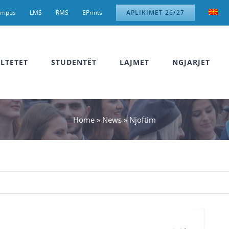
ampus
LMS
RMS
EPrints
APLIKIMET 26/27
LTETET
STUDENTËT
LAJMET
NGJARJET
Home
»
News
»
Njoftim