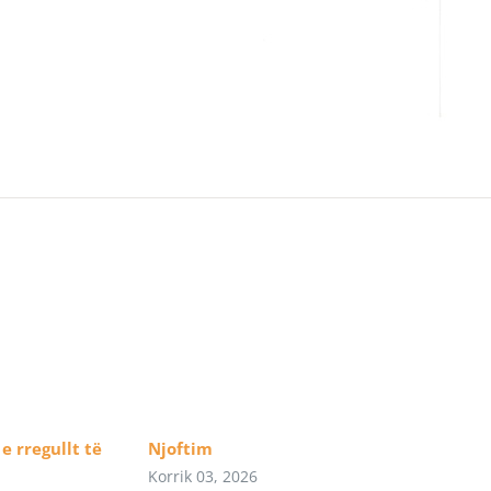
e rregullt të
Njoftim
Korrik 03, 2026