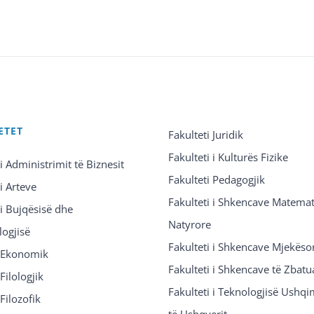
ETET
Fakulteti Juridik
Fakulteti i Kulturës Fizike
 i Administrimit të Biznesit
Fakulteti Pedagogjik
 i Arteve
Fakulteti i Shkencave Matemat
 i Bujqësisë dhe
Natyrore
logjisë
Fakulteti i Shkencave Mjekëso
i Ekonomik
Fakulteti i Shkencave të Zbatu
Filologjik
Fakulteti i Teknologjisë Ushq
 Filozofik