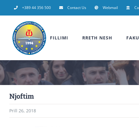
Skip
+389 44 356 500
Contact Us
Webmail
C
to
content
FILLIMI
RRETH NESH
FAKU
Njoftim
Prill 26, 2018