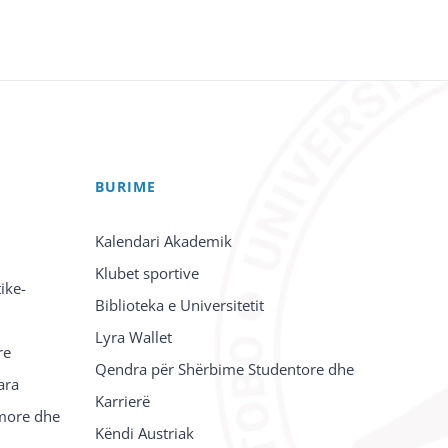
BURIME
Kalendari Akademik
Klubet sportive
ike-
Biblioteka e Universitetit
Lyra Wallet
re
Qendra për Shërbime Studentore dhe
ara
Karrierë
imore dhe
Këndi Austriak