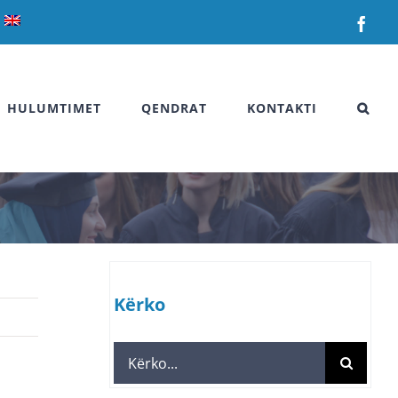
Fac
HULUMTIMET
QENDRAT
KONTAKTI
Kërko
Search
for: