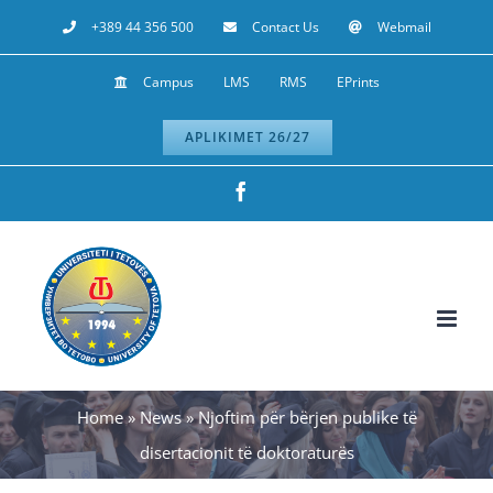
Skip
+389 44 356 500
Contact Us
Webmail
to
Campus
LMS
RMS
EPrints
content
APLIKIMET 26/27
Facebook
Home
»
News
»
Njoftim për bërjen publike të
disertacionit të doktoraturës