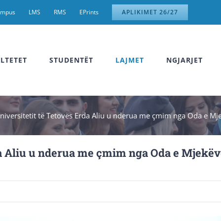
ampus
LMS
RMS
EPrints
APLIKIMET 26/27
LTETET
STUDENTËT
LAJMET
NGJARJET
niversitetit të Tetovës Erda Aliu u nderua me çmim nga Oda e Mj
rda Aliu u nderua me çmim nga Oda e Mjekëv