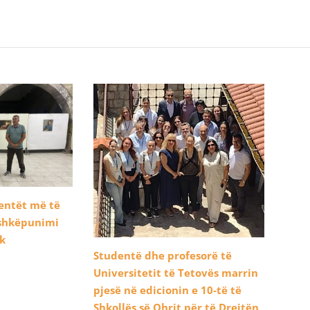
dentët më të
ashkëpunimi
ik
Studentë dhe profesorë të
Universitetit të Tetovës marrin
pjesë në edicionin e 10-të të
Shkollës së Ohrit për të Drejtën