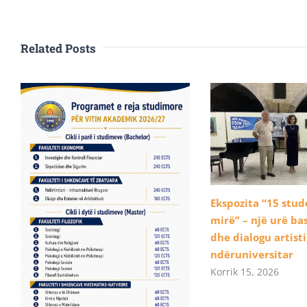
Related Posts
Ekspozita “15 stu
mirë” – një urë b
dhe dialogu artist
ndëruniversitar
Korrik 15, 2026