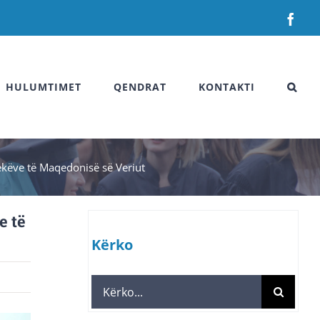
Fac
HULUMTIMET
QENDRAT
KONTAKTI
ekëve të Maqedonisë së Veriut
e të
Kërko
Search
for: