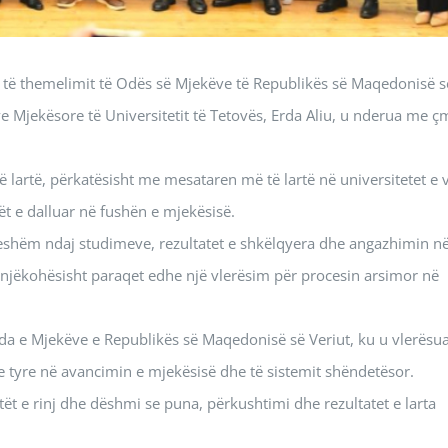
t të themelimit të Odës së Mjekëve të Republikës së Maqedonisë s
ve Mjekësore të Universitetit të Tetovës, Erda Aliu, u nderua me 
lartë, përkatësisht me mesataren më të lartë në universitetet e 
t e dalluar në fushën e mjekësisë.
ueshëm ndaj studimeve, rezultatet e shkëlqyera dhe angazhimin n
s njëkohësisht paraqet edhe një vlerësim për procesin arsimor në
a e Mjekëve e Republikës së Maqedonisë së Veriut, ku u vlerësu
e tyre në avancimin e mjekësisë dhe të sistemit shëndetësor.
ët e rinj dhe dëshmi se puna, përkushtimi dhe rezultatet e larta