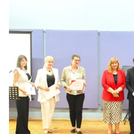
View
Larger
Image