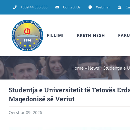
Skip
+389 44 356 500
Contact Us
Webmail
C
to
content
FILLIMI
RRETH NESH
FAKU
Home
»
News
»
Studentja e U
Studentja e Universitetit të Tetovës E
Maqedonisë së Veriut
Qershor 09, 2026