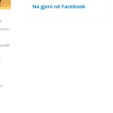
Na gjeni në Facebook
ë
çmimin
vendit
ë
an