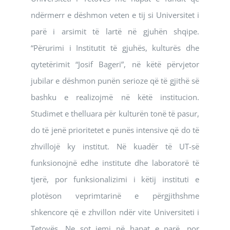
ndërmerr e dëshmon veten e tij si Universitet i
parë i arsimit të lartë në gjuhën shqipe.
“Përurimi i Institutit të gjuhës, kulturës dhe
qytetërimit “Josif Bageri”, në këtë përvjetor
jubilar e dëshmon punën serioze që të gjithë së
bashku e realizojmë në këtë institucion.
Studimet e thelluara për kulturën tonë të pasur,
do të jenë prioritetet e punës intensive që do të
zhvillojë ky institut. Në kuadër të UT-së
funksionojnë edhe institute dhe laboratorë të
tjerë, por funksionalizimi i këtij instituti e
plotëson veprimtarinë e përgjithshme
shkencore që e zhvillon ndër vite Universiteti i
Tetovës. Ne sot jemi në hapat e parë, por