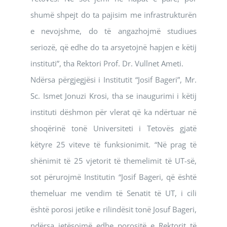
shumë shpejt do ta pajisim me infrastrukturën
e nevojshme, do të angazhojmë studiues
seriozë, që edhe do ta arsyetojnë hapjen e këtij
instituti”, tha Rektori Prof. Dr. Vullnet Ameti.
Ndërsa përgjegjësi i Institutit “Josif Bageri”, Mr.
Sc. Ismet Jonuzi Krosi, tha se inaugurimi i këtij
instituti dëshmon për vlerat që ka ndërtuar në
shoqërinë tonë Universiteti i Tetovës gjatë
këtyre 25 viteve të funksionimit. “Në prag të
shënimit të 25 vjetorit të themelimit të UT-së,
sot përurojmë Institutin “Josif Bageri, që është
themeluar me vendim të Senatit të UT, i cili
është porosi jetike e rilindësit tonë Josuf Bageri,
ndërsa jetësojmë edhe porositë e Rektorit të