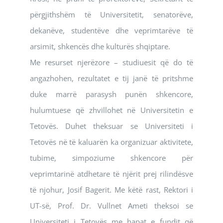
përgjithshëm të Universitetit, senatorëve,
dekanëve, studentëve dhe veprimtarëve të
arsimit, shkencës dhe kulturës shqiptare.
Me resurset njerëzore – studiuesit që do të
angazhohen, rezultatet e tij janë të pritshme
duke marrë parasysh punën shkencore,
hulumtuese që zhvillohet në Universitetin e
Tetovës. Duhet theksuar se Universiteti i
Tetovës në të kaluarën ka organizuar aktivitete,
tubime, simpoziume shkencore për
veprimtarinë atdhetare të njërit prej rilindësve
të njohur, Josif Bagerit. Me këtë rast, Rektori i
UT-së, Prof. Dr. Vullnet Ameti theksoi se
Universiteti i Tetovës me hapat e fundit që