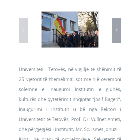
Universiteti i Tetovës, në vigjilje të shënimit të
25 vjetorit të themelimit, sot me një ceremoni
solemne e inauguroi Institutin e gjuhës,
kulturës dhe qytetërimit shqiptar “Josif Bageri”.
Inaugurimi i institutit u bë nga Rektori i
Universitetit të Tetovës, Prof. Dr. Vullnet Ameti,
dhe përgjegjësi i institutit, Mr. Sc. Ismet Jonuzi –
Krosi, në prani të prorektorëve, Sekretarit të