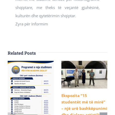
shqiptare, me theks të veçantë gjuhësinë,
kulturën dhe qytetërimin shqiptar.
Zyra për Informim
Related Posts
Ekspozita “15
studentët më të mirë”
– një urë bashkëpunimi
dhe dialogu artistik