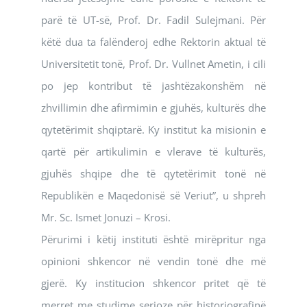
parë të UT-së, Prof. Dr. Fadil Sulejmani. Për
këtë dua ta falënderoj edhe Rektorin aktual të
Universitetit tonë, Prof. Dr. Vullnet Ametin, i cili
po jep kontribut të jashtëzakonshëm në
zhvillimin dhe afirmimin e gjuhës, kulturës dhe
qytetërimit shqiptarë. Ky institut ka misionin e
qartë për artikulimin e vlerave të kulturës,
gjuhës shqipe dhe të qytetërimit tonë në
Republikën e Maqedonisë së Veriut”, u shpreh
Mr. Sc. Ismet Jonuzi – Krosi.
Përurimi i këtij instituti është mirëpritur nga
opinioni shkencor në vendin tonë dhe më
gjerë. Ky institucion shkencor pritet që të
merret me studime serioze për historiografinë