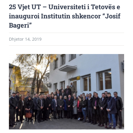
25 Vjet UT – Universiteti i Tetovës e
inauguroi Institutin shkencor “Josif
Bageri”
Dhjetor 14, 2019
View
Larger
Image