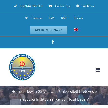
Skip
+389 44 356 500
Contact Us
Webmail
to
Campus
LMS
RMS
EPrints
content
APLIKIMET 26/27
Facebook
Home
»
News
»
25 Vjet UT – Universiteti i Tetovës e
inauguroi Institutin shkencor “Josif Bageri”