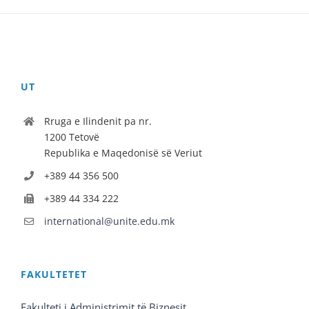
UT
Rruga e Ilindenit pa nr.
1200 Tetovë
Republika e Maqedonisë së Veriut
+389 44 356 500
+389 44 334 222
international@unite.edu.mk
FAKULTETET
Fakulteti i Administrimit të Biznesit