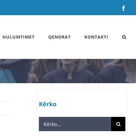
Fac
HULUMTIMET
QENDRAT
KONTAKTI
Kërko
Search
for: