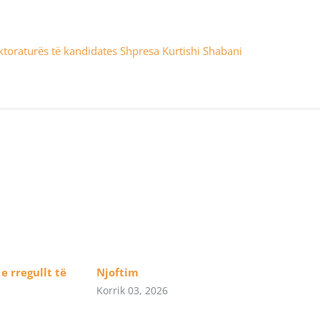
oktoraturës të kandidates Shpresa Kurtishi Shabani
e rregullt të
Njoftim
Korrik 03, 2026