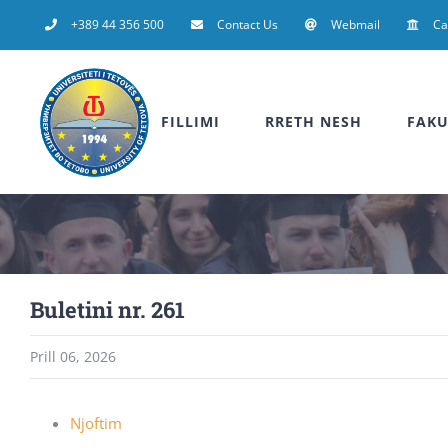
Skip
+389 44 356 500
Contact Us
Webmail
C
to
content
FILLIMI
RRETH NESH
FAKU
Buletini nr. 261
Prill 06, 2026
Njoftim