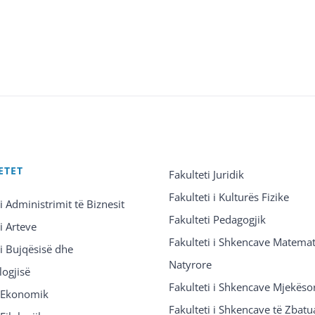
ETET
Fakulteti Juridik
Fakulteti i Kulturës Fizike
 i Administrimit të Biznesit
Fakulteti Pedagogjik
 i Arteve
Fakulteti i Shkencave Matemat
 i Bujqësisë dhe
Natyrore
logjisë
Fakulteti i Shkencave Mjekëso
i Ekonomik
Fakulteti i Shkencave të Zbatu