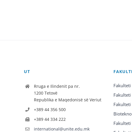
UT
FAKULT
Fakulteti
Rruga e Ilindenit pa nr.
1200 Tetovë
Fakulteti
Republika e Maqedonisë së Veriut
Fakulteti
+389 44 356 500
Biotekno
+389 44 334 222
Fakultet
international@unite.edu.mk