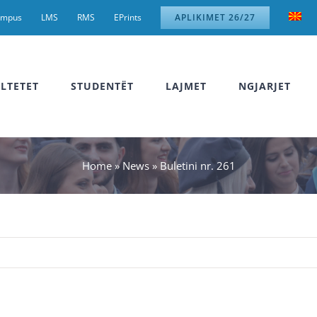
ampus
LMS
RMS
EPrints
APLIKIMET 26/27
LTETET
STUDENTËT
LAJMET
NGJARJET
Home
»
News
»
Buletini nr. 261