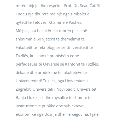
mirënjohjeje dhe respekti, Prof. Dr. Sead Ćatićit
i ndau një dhuratë me një nga simbolet e
qytetit të Tetovës, Xhaminë e Pashës.
Më pas, ata bashkërisht morën pjesë në
shënimin e 60 vjetorit të themelimit të
Fakultetit të Teknologjisë së Universitetit të
Tuzllës, ku ishin të pranishëm edhe
përfaqësues të Qeverisë së Kantonit të Tuzllës,
dekanë dhe prodekanë të fakulteteve të
Universitetit të Tuzllës, nga Universiteti i
Zagrebit, Universiteti i Novi Sadit, Universiteti i
Banja Llukës, si dhe mysafirë të shumtë të
institucioneve publike dhe subjekteve
ekonomike nga Bosnja dhe Hercegovina. Fjalë