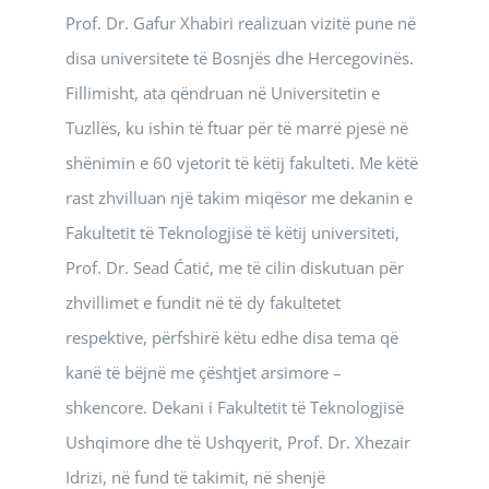
Prof. Dr. Gafur Xhabiri realizuan vizitë pune në
disa universitete të Bosnjës dhe Hercegovinës.
Fillimisht, ata qëndruan në Universitetin e
Tuzllës, ku ishin të ftuar për të marrë pjesë në
shënimin e 60 vjetorit të këtij fakulteti. Me këtë
rast zhvilluan një takim miqësor me dekanin e
Fakultetit të Teknologjisë të këtij universiteti,
Prof. Dr. Sead Ćatić, me të cilin diskutuan për
zhvillimet e fundit në të dy fakultetet
respektive, përfshirë këtu edhe disa tema që
kanë të bëjnë me çështjet arsimore –
shkencore. Dekani i Fakultetit të Teknologjisë
Ushqimore dhe të Ushqyerit, Prof. Dr. Xhezair
Idrizi, në fund të takimit, në shenjë