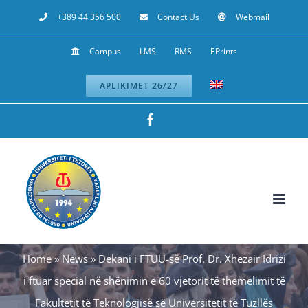
Skip
+389 44 356 500
Contact Us
Webmail
to
Campus
LMS
RMS
EPrints
content
APLIKIMET 26/27
Facebook
Home
»
News
»
Dekani i FTUU-së Prof. Dr. Xhezair Idrizi
i ftuar special në shënimin e 60 vjetorit të themelimit të
Fakultetit të Teknologjisë së Universitetit të Tuzllës