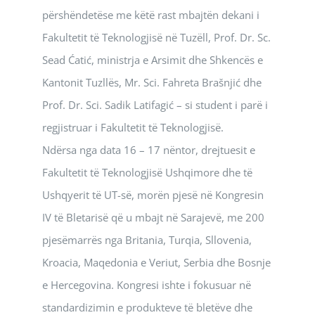
përshëndetëse me këtë rast mbajtën dekani i
Fakultetit të Teknologjisë në Tuzëll, Prof. Dr. Sc.
Sead Ćatić, ministrja e Arsimit dhe Shkencës e
Kantonit Tuzllës, Mr. Sci. Fahreta Brašnjić dhe
Prof. Dr. Sci. Sadik Latifagić – si student i parë i
regjistruar i Fakultetit të Teknologjisë.
Ndërsa nga data 16 – 17 nëntor, drejtuesit e
Fakultetit të Teknologjisë Ushqimore dhe të
Ushqyerit të UT-së, morën pjesë në Kongresin
IV të Bletarisë që u mbajt në Sarajevë, me 200
pjesëmarrës nga Britania, Turqia, Sllovenia,
Kroacia, Maqedonia e Veriut, Serbia dhe Bosnje
e Hercegovina. Kongresi ishte i fokusuar në
standardizimin e produkteve të bletëve dhe