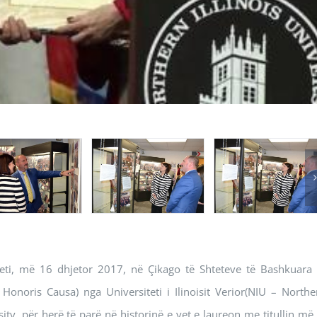
 Ameti, më 16 dhjetor 2017, në Çikago të Shteteve të Bashkuara 
noris Causa) nga Universiteti i Ilinoisit Verior(NIU – Northe
rsity, për herë të parë në historinë e vet e laureon me titullin më 