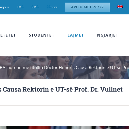
ampus
LMS
RMS
EPrints
APLIKIMET 26/27
LTETET
STUDENTËT
LAJMET
NGJARJET
BA laureon me titullin Doctor Honoris Causa Rektorin e UT-së Prof
 Causa Rektorin e UT-së Prof. Dr. Vullnet