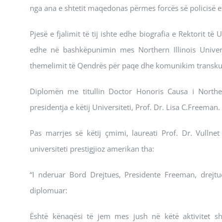
nga ana e shtetit maqedonas përmes forcës së policisë et
Pjesë e fjalimit të tij ishte edhe biografia e Rektorit të
edhe në bashkëpunimin mes Northern Illinois Universi
themelimit të Qendrës për paqe dhe komunikim transku
Diplomën me titullin Doctor Honoris Causa i Northern 
presidentja e këtij Universiteti, Prof. Dr. Lisa C.Freeman.
Pas marrjes së këtij çmimi, laureati Prof. Dr. Vullnet
universiteti prestigjioz amerikan tha:
“I nderuar Bord Drejtues, Presidente Freeman, drejtu
diplomuar:
Është kënaqësi të jem mes jush në këtë aktivitet sh