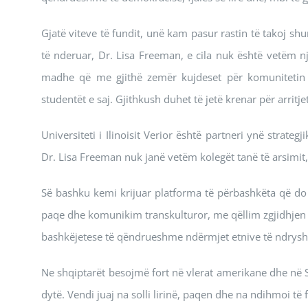
Gjatë viteve të fundit, unë kam pasur rastin të takoj shu
të nderuar, Dr. Lisa Freeman, e cila nuk është vetëm 
madhe që me gjithë zemër kujdeset për komunitetin e U
studentët e saj. Gjithkush duhet të jetë krenar për arritje
Universiteti i Ilinoisit Verior është partneri ynë strate
Dr. Lisa Freeman nuk janë vetëm kolegët tanë të arsimit,
Së bashku kemi krijuar platforma të përbashkëta që do
paqe dhe komunikim transkulturor, me qëllim zgjidhjen e
bashkëjetese të qëndrueshme ndërmjet etnive të ndrysh
Ne shqiptarët besojmë fort në vlerat amerikane dhe në S
dytë. Vendi juaj na solli lirinë, paqen dhe na ndihmoi të 