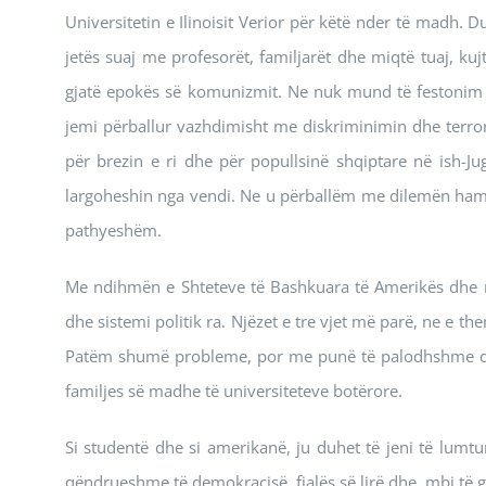
Universitetin e Ilinoisit Verior për këtë nder të madh.
jetës suaj me profesorët, familjarët dhe miqtë tuaj, kuj
gjatë epokës së komunizmit. Ne nuk mund të festonim s
jemi përballur vazhdimisht me diskriminimin dhe terror
për brezin e ri dhe për popullsinë shqiptare në ish-J
largoheshin nga vendi. Ne u përballëm me dilemën hamlet
pathyeshëm.
Me ndihmën e Shteteve të Bashkuara të Amerikës dhe 
dhe sistemi politik ra. Njëzet e tre vjet më parë, ne e 
Patëm shumë probleme, por me punë të palodhshme dhe m
familjes së madhe të universiteteve botërore.
Si studentë dhe si amerikanë, ju duhet të jeni të lumtu
qëndrueshme të demokracisë, fjalës së lirë dhe, mbi të gj