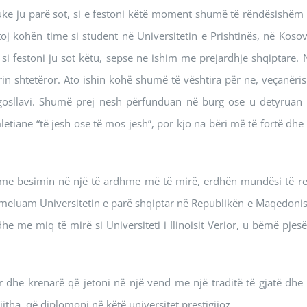
 Duke ju parë sot, si e festoni këtë moment shumë të rëndësishëm 
toj kohën time si student në Universitetin e Prishtinës, në Kosov
i festoni ju sot këtu, sepse ne ishim me prejardhje shqiptare. 
in shtetëror. Ato ishin kohë shumë të vështira për ne, veçanëris
ugosllavi. Shumë prej nesh përfunduan në burg ose u detyruan 
iane “të jesh ose të mos jesh”, por kjo na bëri më të fortë dhe 
me besimin në një të ardhme më të mirë, erdhën mundësi të re
themeluam Universitetin e parë shqiptar në Republikën e Maqedonis
e miq të mirë si Universiteti i Ilinoisit Verior, u bëmë pjesë
r dhe krenarë që jetoni në një vend me një traditë të gjatë dhe 
itha, që diplomoni në këtë universitet prestigjioz.