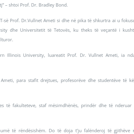
j” – shtoi Prof. Dr. Bradley Bond.
 UT-së Prof. Dr.Vullnet Ameti si dhe në pika të shkurtra ai u fokus
ty dhe Universitetit të Tetovës, ku theks të veçantë i kusht
lturor.
Illinois University, luareatit Prof. Dr. Vullnet Ameti, ia nd
 Ameti, para stafit drejtues, profesorëve dhe studentëve të kët
es të fakulteteve, staf mësimdhënës, prindër dhe të nderuar 
umë të rëndësishëm. Do të doja t’ju falënderoj të gjithëve 