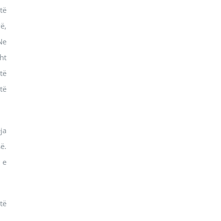
të
ë,
Ne
ht
të
të
ja
ë.
 e
të