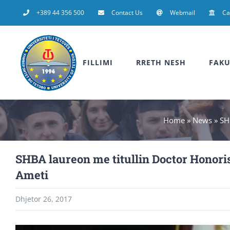
Skip
+389 44 356 500
Contact Us
Webmail
C
to
content
FILLIMI
RRETH NESH
FAKU
Home
»
News
»
SH
SHBA laureon me titullin Doctor Honoris
Ameti
Dhjetor 26, 2017