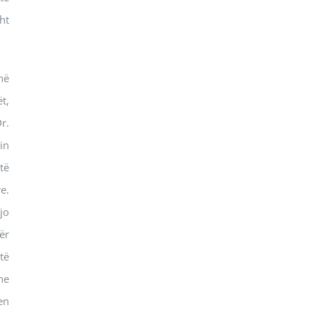
ht
në
t,
r.
in
të
e.
jo
ër
të
he
en