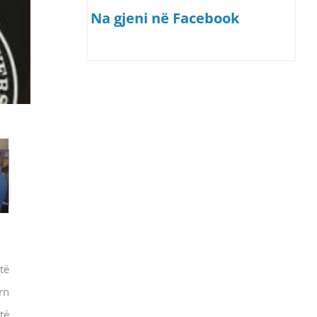
Na gjeni në Facebook
të
rn
të