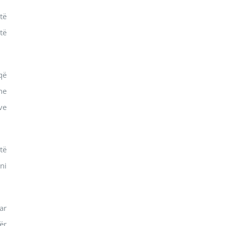
të
të
që
he
ve
të
ni
ar
ër