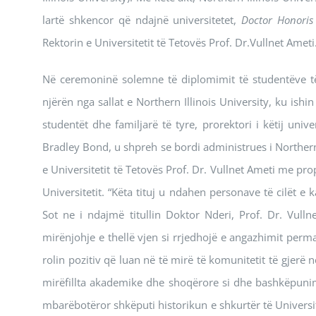
lartë shkencor që ndajnë universitetet,
Doctor Honoris
Rektorin e Universitetit të Tetovës Prof. Dr.Vullnet Ameti
Në ceremoninë solemne të diplomimit të studentëve të
njërën nga sallat e Northern Illinois University, ku ishin
studentët dhe familjarë të tyre, prorektori i këtij univ
Bradley Bond, u shpreh se bordi administrues i Northern 
e Universitetit të Tetovës Prof. Dr. Vullnet Ameti me p
Universitetit. “Këta tituj u ndahen personave të cilët 
Sot ne i ndajmë titullin Doktor Nderi, Prof. Dr. Vulln
mirënjohje e thellë vjen si rrjedhojë e angazhimit perma
rolin pozitiv që luan në të mirë të komunitetit të gjer
mirëfillta akademike dhe shoqërore si dhe bashkëpunim
mbarëbotëror shkëputi historikun e shkurtër të Universit