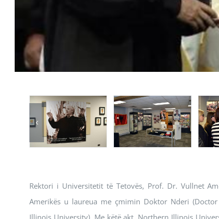
Rektori i Universitetit të Tetovës, Prof. Dr. Vullnet
Amerikës u laureua me çmimin Doktor Nderi (Doctor Ho
Illinois University). Me këtë akt, Northern Illinois Unive