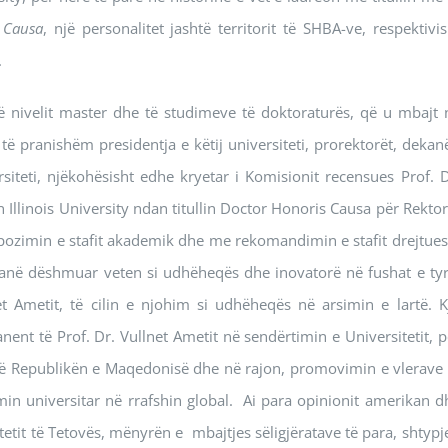
 Causa
, një personalitet jashtë territorit të SHBA-ve, respektivis
.
 nivelit master dhe të studimeve të doktoraturës, që u mbajt 
 të pranishëm presidentja e këtij universiteti, prorektorët, dekanë
ersiteti, njëkohësisht edhe kryetar i Komisionit recensues Prof. D
Illinois University ndan titullin Doctor Honoris Causa për Rektor
ropozimin e stafit akademik dhe me rekomandimin e stafit drejtues
e kanë dëshmuar veten si udhëheqës dhe inovatorë në fushat e tyr
et Ametit, të cilin e njohim si udhëheqës në arsimin e lartë. K
nent të Prof. Dr. Vullnet Ametit në sendërtimin e Universitetit, p
ë në Republikën e Maqedonisë dhe në rajon, promovimin e vlerave 
in universitar në rrafshin global. Ai para opinionit amerikan d
etit të Tetovës, mënyrën e mbajtjes sëligjëratave të para, shtypj