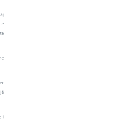
aj
 e
te
he
ër
jë
 i