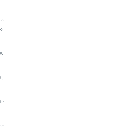
ua
oi
au
ij
të
në