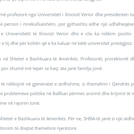
më profesorë nga Universiteti i Ilinoisit Verior dhe presidenten tu
një person i mrekullueshëm, por gjithashtu edhe një udhëheqëse
niversitetit të Ilinoisit Verior dhe e cila ka ndikim pozitiv 
t e tij dhe për kohën që e ka kaluar në këtë universitet prestigjioz.
gjik në Shtetet e Bashkuara të Amerikës. Profesorët, prorektorët d
 por shumë më tepër se kaq: ata janë familja jonë.
 të ndikojnë në gjeneratat e ardhshme, si themelimi i Qendrës p
 problemeve politike në Ballkan përmes arsimit dhe krijimit të n
me në rajonin tonë.
htetet e Bashkuara të Amerikës. Për ne, SHBA-të janë si një atdhe
fitonim të drejtat themelore njerëzore.