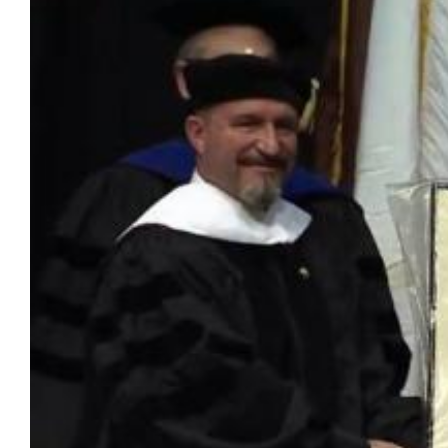
View
Larger
Image