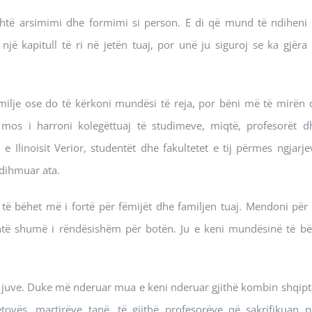
htë arsimimi dhe formimi si person. E di që mund të ndiheni 
 një kapitull të ri në jetën tuaj, por unë ju siguroj se ka gjëra 
 familje ose do të kërkoni mundësi të reja, por bëni më të mirën 
mos i harroni kolegëttuaj të studimeve, miqtë, profesorët d
n e Ilinoisit Verior, studentët dhe fakultetet e tij përmes ngjarje
dihmuar ata.
o të bëhet më i fortë për fëmijët dhe familjen tuaj. Mendoni për 
të shumë i rëndësishëm për botën. Ju e keni mundësinë të bë
 juve. Duke më nderuar mua e keni nderuar gjithë kombin shqipt
tovës, martirëve tanë, të gjithë profesorëve që sakrifikuan p