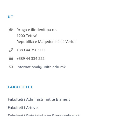
UT
Rruga e Ilindenit pa nr.
1200 Tetovë
Republika e Maqedonisë së Veriut
+389 44 356 500
+389 44 334 222
international@unite.edu.mk
FAKULTETET
Fakulteti i Administrimit të Biznesit
Fakulteti i Arteve
Fakulteti i Bujqësisë dhe Bioteknologjisë