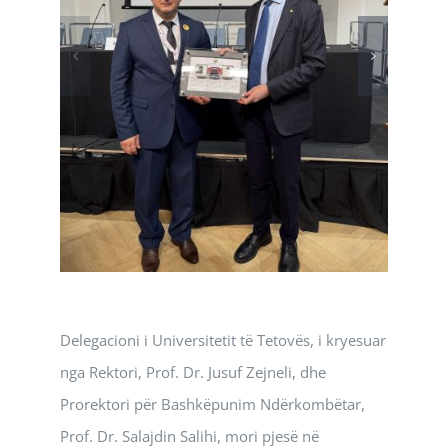
Delegacioni i Universitetit të Tetovës, i kryesuar
nga Rektori, Prof. Dr. Jusuf Zejneli, dhe
Prorektori për Bashkëpunim Ndërkombëtar,
Prof. Dr. Salajdin Salihi, mori pjesë në