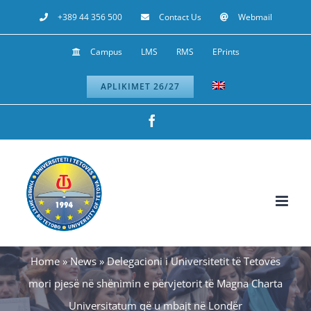
Skip
+389 44 356 500
Contact Us
Webmail
to
Campus
LMS
RMS
EPrints
content
APLIKIMET 26/27
Facebook
Home
»
News
»
Delegacioni i Universitetit të Tetovës
mori pjesë në shënimin e përvjetorit të Magna Charta
Universitatum që u mbajt në Londër