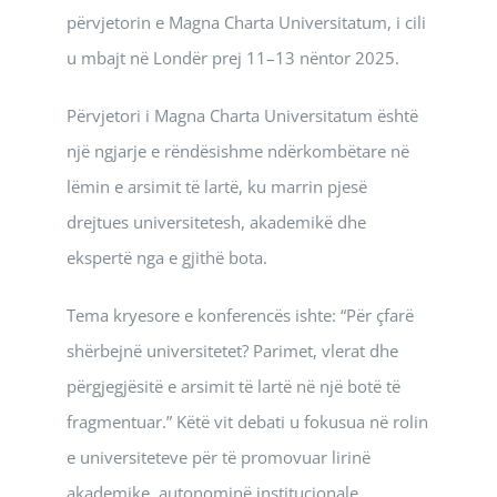
përvjetorin e Magna Charta Universitatum, i cili
u mbajt në Londër prej 11–13 nëntor 2025.
Përvjetori i Magna Charta Universitatum është
një ngjarje e rëndësishme ndërkombëtare në
lëmin e arsimit të lartë, ku marrin pjesë
drejtues universitetesh, akademikë dhe
ekspertë nga e gjithë bota.
Tema kryesore e konferencës ishte: “Për çfarë
shërbejnë universitetet? Parimet, vlerat dhe
përgjegjësitë e arsimit të lartë në një botë të
fragmentuar.” Këtë vit debati u fokusua në rolin
e universiteteve për të promovuar lirinë
akademike, autonominë institucionale,