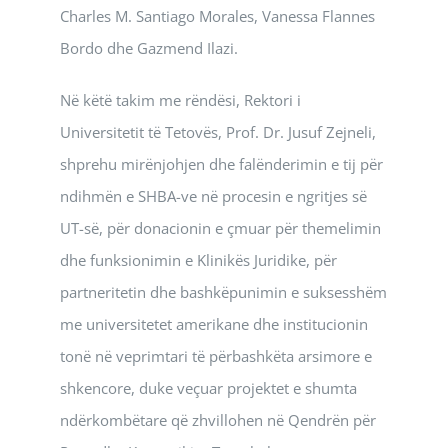
Charles M. Santiago Morales, Vanessa Flannes
Bordo dhe Gazmend Ilazi.
Në këtë takim me rëndësi, Rektori i
Universitetit të Tetovës, Prof. Dr. Jusuf Zejneli,
shprehu mirënjohjen dhe falënderimin e tij për
ndihmën e SHBA-ve në procesin e ngritjes së
UT-së, për donacionin e çmuar për themelimin
dhe funksionimin e Klinikës Juridike, për
partneritetin dhe bashkëpunimin e suksesshëm
me universitetet amerikane dhe institucionin
tonë në veprimtari të përbashkëta arsimore e
shkencore, duke veçuar projektet e shumta
ndërkombëtare që zhvillohen në Qendrën për