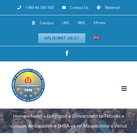
Skip
+389 44 356 500
Contact Us
Webmail
to
Campus
LMS
RMS
EPrints
content
APLIKIMET 26/27
Facebook
Home
»
News
»
Drejtuesit e Universitetit të Tetovës e
vizituan Ambasadën e SHBA-ve në Maqedoninë e Veriut