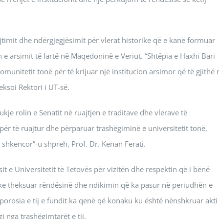
ujtimit dhe ndërgjegjësimit për vlerat historike që e kanë formuar
in e arsimit të lartë në Maqedoninë e Veriut. “Shtëpia e Haxhi Bari
unitetit tonë për të krijuar një institucion arsimor që të gjithë 
ksoi Rektori i UT-së.
ukje rolin e Senatit në ruajtjen e traditave dhe vlerave të
ë për të ruajtur dhe përparuar trashëgiminë e universitetit tonë,
it shkencor”-u shpreh, Prof. Dr. Kenan Ferati.
sit e Universitetit të Tetovës për vizitën dhe respektin që i bënë
 duke theksuar rëndësinë dhe ndikimin që ka pasur në periudhën e
 porosia e tij e fundit ka qenë që konaku ku është nënshkruar akti 
 nga trashëgimtarët e tij.