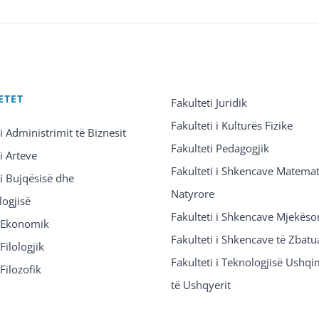
ETET
Fakulteti Juridik
Fakulteti i Kulturës Fizike
 i Administrimit të Biznesit
Fakulteti Pedagogjik
 i Arteve
Fakulteti i Shkencave Matemat
 i Bujqësisë dhe
Natyrore
logjisë
Fakulteti i Shkencave Mjekëso
i Ekonomik
Fakulteti i Shkencave të Zbatu
Filologjik
Fakulteti i Teknologjisë Ushq
 Filozofik
të Ushqyerit