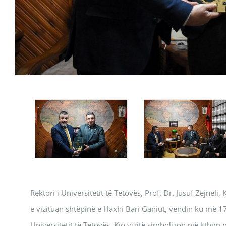
Rektori i Universitetit të Tetovës, Prof. Dr. Jusuf Zejneli
e vizituan shtëpinë e Haxhi Bari Ganiut, vendin ku më 17
Universitetit të Tetovës. Kjo vizitë simbolizon një kthim n