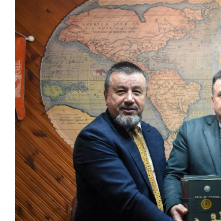
View
Larger
Image