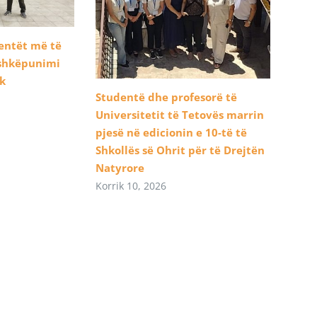
dentët më të
ashkëpunimi
ik
Studentë dhe profesorë të
Universitetit të Tetovës marrin
pjesë në edicionin e 10-të të
Shkollës së Ohrit për të Drejtën
Natyrore
Korrik 10, 2026