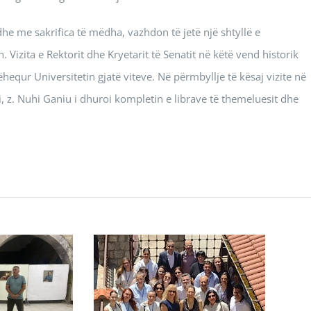
 dhe me sakrifica të mëdha, vazhdon të jetë një shtyllë e
Vizita e Rektorit dhe Kryetarit të Senatit në këtë vend historik
equr Universitetin gjatë viteve. Në përmbyllje të kësaj vizite në
li, z. Nuhi Ganiu i dhuroi kompletin e librave të themeluesit dhe