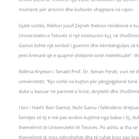
momenti për arsimin dhe kulturën shqiptare në rajon.
Gjatë vizitës, Rektori Jusuf Zejneli theksoi rëndësinë e k
Universitetin e Tetovës si një institucion kyç në zhvillim
Ganiut është një simbol i guximit dhe këmbënguljes së kom
jemi krenarë që e quajmë shtëpinë tonë intelektuale”- the
Ndërsa Kryetari i Senatit Prof. Dr. Kenan Ferati, vuri në d
universitetit. “Kjo vizitë na kujton për përgjegjësinë ton
duke u bazuar në parimet e lirisë, dinjitetit dhe zhvillim
I biri i Haxhi Bari Ganiut, Nuhi Ganiu i falënderoi drejtue
familjes së tij e më pas evokoi kujtime nga babai i tij,
themelimit të Universitetit të Tetovës. Po ashtu ai tha se
themelimit të mos ndryshohet dhe të ruhet brez pas brezi