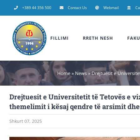
Skip
+389 44 356 500
Contact Us
Webmail
C
to
content
FILLIMI
RRETH NESH
FAKU
Home
»
News
»
Drejtuesit e Universit
Drejtuesit e Universitetit të Tetovës e 
themelimit i kësaj qendre të arsimit dh
Shkurt 07, 2025