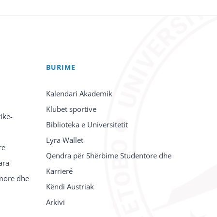
BURIME
Kalendari Akademik
Klubet sportive
ike-
Biblioteka e Universitetit
Lyra Wallet
re
Qendra për Shërbime Studentore dhe
ara
Karrierë
imore dhe
Këndi Austriak
Arkivi