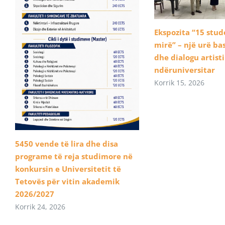
Ekspozita “15 stu
mirë” – një urë b
dhe dialogu artist
ndëruniversitar
Korrik 15, 2026
5450 vende të lira dhe disa
programe të reja studimore në
konkursin e Universitetit të
Tetovës për vitin akademik
2026/2027
Korrik 24, 2026