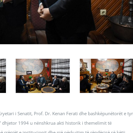
, Kryetari i Senatit, Prof. Dr. Kenan Ferati dhe bashkëpunëtorët e ty
 dhjetor 1994 u nënshkrua akti historik i themelimit të
ë rrënjët e institucionit dhe një përkujtim të rëndësisë së këtij