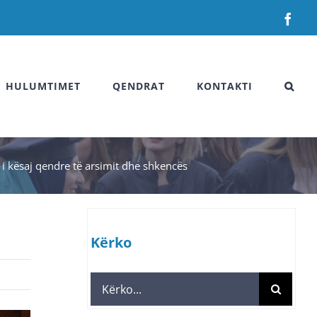
Fac
HULUMTIMET
QENDRAT
KONTAKTI
t i kësaj qendre të arsimit dhe shkencës
Kërko
Search
for: