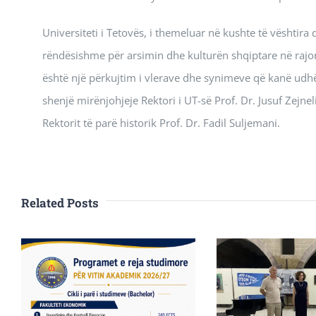
Universiteti i Tetovës, i themeluar në kushte të vështira
rëndësishme për arsimin dhe kulturën shqiptare në rajon. 
është një përkujtim i vlerave dhe synimeve që kanë udhëh
shenjë mirënjohjeje Rektori i UT-së Prof. Dr. Jusuf Zejne
Rektorit të parë historik Prof. Dr. Fadil Suljemani.
Related Posts