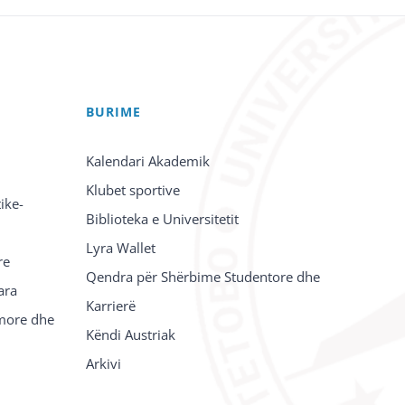
BURIME
Kalendari Akademik
Klubet sportive
ike-
Biblioteka e Universitetit
Lyra Wallet
re
Qendra për Shërbime Studentore dhe
ara
Karrierë
imore dhe
Këndi Austriak
Arkivi