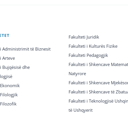
ETET
Fakulteti Juridik
Fakulteti i Kulturës Fizike
 i Administrimit të Biznesit
Fakulteti Pedagogjik
 i Arteve
Fakulteti i Shkencave Matemat
 i Bujqësisë dhe
Natyrore
logjisë
Fakulteti i Shkencave Mjekëso
i Ekonomik
Fakulteti i Shkencave të Zbatu
Filologjik
Fakulteti i Teknologjisë Ushq
 Filozofik
të Ushqyerit