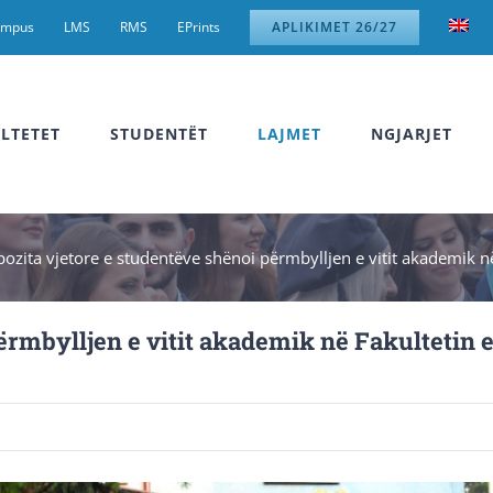
ampus
LMS
RMS
EPrints
APLIKIMET 26/27
LTETET
STUDENTËT
LAJMET
NGJARJET
pozita vjetore e studentëve shënoi përmbylljen e vitit akademik në
ërmbylljen e vitit akademik në Fakultetin 