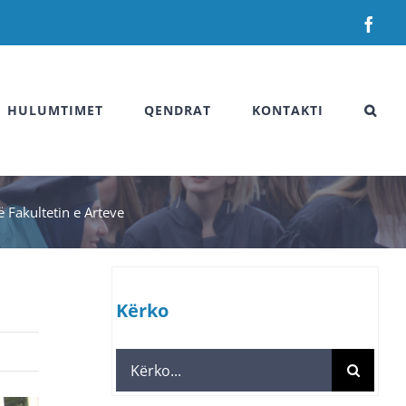
Fac
HULUMTIMET
QENDRAT
KONTAKTI
 Fakultetin e Arteve
e
Kërko
Search
for: