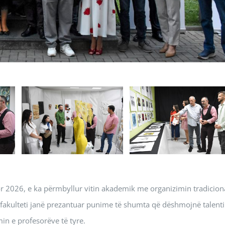
shor 2026, e ka përmbyllur vitin akademik me organizimin tradicion
j fakulteti janë prezantuar punime të shumta që dëshmojnë talenti
in e profesorëve të tyre.