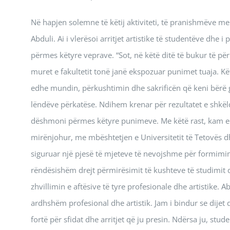
Në hapjen solemne të këtij aktiviteti, të pranishmëve me f
Abduli. Ai i vlerësoi arritjet artistike të studentëve dh
përmes këtyre veprave. “Sot, në këtë ditë të bukur të pë
muret e fakultetit tonë janë ekspozuar punimet tuaja. Kët
edhe mundin, përkushtimin dhe sakrificën që keni bërë g
lëndëve përkatëse. Ndihem krenar për rezultatet e shkëlq
dëshmoni përmes këtyre punimeve. Me këtë rast, kam edh
mirënjohur, me mbështetjen e Universitetit të Tetovës dh
siguruar një pjesë të mjeteve të nevojshme për formimin e
rëndësishëm drejt përmirësimit të kushteve të studimit 
zhvillimin e aftësive të tyre profesionale dhe artistike.
ardhshëm profesional dhe artistik. Jam i bindur se dijet 
fortë për sfidat dhe arritjet që ju presin. Ndërsa ju, stu