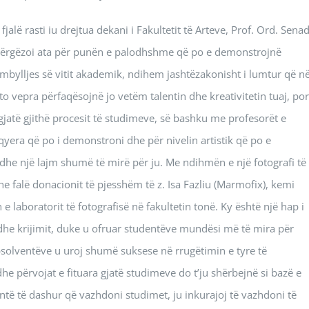
jalë rasti iu drejtua dekani i Fakultetit të Arteve, Prof. Ord. Sena
e i përgëzoi ata për punën e palodhshme që po e demonstrojnë
rmbylljes së vitit akademik, ndihem jashtëzakonisht i lumtur që n
o vepra përfaqësojnë jo vetëm talentin dhe kreativitetin tuaj, por
jatë gjithë procesit të studimeve, së bashku me profesorët e
yera që po i demonstroni dhe për nivelin artistik që po e
e një lajm shumë të mirë për ju. Me ndihmën e një fotografi të
e falë donacionit të pjesshëm të z. Isa Fazliu (Marmofix), kemi
 laboratorit të fotografisë në fakultetin tonë. Ky është një hap i
dhe krijimit, duke u ofruar studentëve mundësi më të mira për
 Absolventëve u uroj shumë suksese në rrugëtimin e tyre të
dhe përvojat e fituara gjatë studimeve do t’ju shërbejnë si bazë e
dentë të dashur që vazhdoni studimet, ju inkurajoj të vazhdoni të