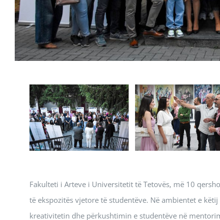
Fakulteti i Arteve i Universitetit të Tetovës, më 10 qer
të ekspozitës vjetore të studentëve. Në ambientet e këti
kreativitetin dhe përkushtimin e studentëve në mentorim