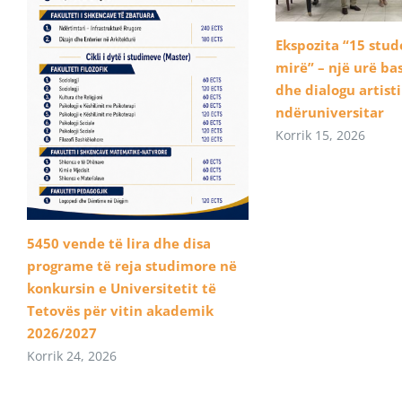
Ekspozita “15 stu
mirë” – një urë b
dhe dialogu artist
ndëruniversitar
Korrik 15, 2026
5450 vende të lira dhe disa
programe të reja studimore në
konkursin e Universitetit të
Tetovës për vitin akademik
2026/2027
Korrik 24, 2026