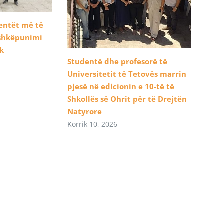
dentët më të
ashkëpunimi
ik
Studentë dhe profesorë të
Universitetit të Tetovës marrin
pjesë në edicionin e 10-të të
Shkollës së Ohrit për të Drejtën
Natyrore
Korrik 10, 2026