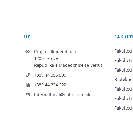
UT
FAKULT
Fakulteti
Rruga e Ilindenit pa nr.
1200 Tetovë
Fakulteti
Republika e Maqedonisë së Veriut
Fakulteti
+389 44 356 500
Biotekno
+389 44 334 222
Fakultet
international@unite.edu.mk
Fakulteti 
Fakulteti