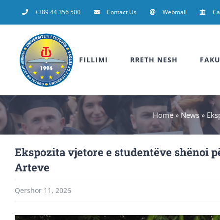
Skip
+389 44 356 500
Contact Us
Webmail
C
to
content
FILLIMI
RRETH NESH
FAKU
Home
»
News
»
Eks
Ekspozita vjetore e studentëve shënoi p
Arteve
Qershor 11, 2026