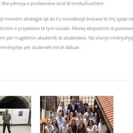
et dhe përvoja e profesorëve tanë të mrekullueshëm.
 një investim strategjik që do t’u mundësojë brezave të rinj qasje n
zimin e projekteve të tyre vizuale. Përveç ekspozimit të punime
simi për rrugëtimin akademik të studentëve. Në shenjë mirënjohje
mirënjohje për studentët më të dalluar.