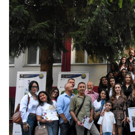
View
Larger
Image