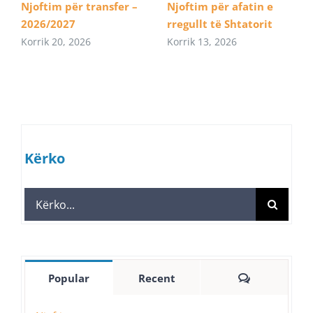
Njoftim për transfer –
Njoftim për afatin e
2026/2027
rregullt të Shtatorit
Korrik 20, 2026
Korrik 13, 2026
Kërko
Search
for:
Comments
Popular
Recent