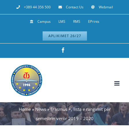
Skip
+389 44 356 500
Contact Us
Webmail
to
Campus
LMS
RMS
EPrints
content
APLIKIMET 26/27
Facebook
Home
»
News
»
Erasmus +, lista e rangimit për
semestrin veror 2019 – 2020