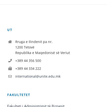
UT
Rruga e Ilindenit pa nr.
1200 Tetovë
Republika e Maqedonisë së Veriut
+389 44 356 500
+389 44 334 222
international@unite.edu.mk
FAKULTETET
Fakulteti i Administrimit të Biznesit