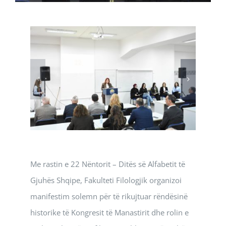
Me rastin e 22 Nëntorit – Ditës së Alfabetit të
Gjuhës Shqipe, Fakulteti Filologjik organizoi
manifestim solemn për të rikujtuar rëndësinë
historike të Kongresit të Manastirit dhe rolin e