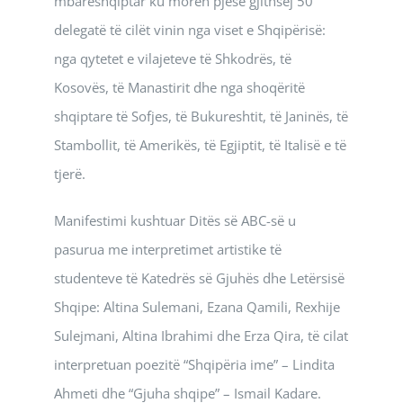
mbarëshqiptar ku morën pjesë gjithsej 50
delegatë të cilët vinin nga viset e Shqipërisë:
nga qytetet e vilajeteve të Shkodrës, të
Kosovës, të Manastirit dhe nga shoqëritë
shqiptare të Sofjes, të Bukureshtit, të Janinës, të
Stambollit, të Amerikës, të Egjiptit, të Italisë e të
tjerë.
Manifestimi kushtuar Ditës së ABC-së u
pasurua me interpretimet artistike të
studenteve të Katedrës së Gjuhës dhe Letërsisë
Shqipe: Altina Sulemani, Ezana Qamili, Rexhije
Sulejmani, Altina Ibrahimi dhe Erza Qira, të cilat
interpretuan poezitë “Shqipëria ime” – Lindita
Ahmeti dhe “Gjuha shqipe” – Ismail Kadare.