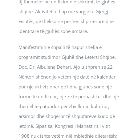
tij themelor në unifikimin e shkrimit të gjuhës
shqipe. Aktiviteti u hap me vargje të Gjergj
Fishtës, që theksojnë peshën shpirtërore dhe
identitare të gjuhës sonë amtare.
Manifestimin e shpalli të hapur shefja e
programit studimor Gjuhë dhe Letërsi Shqipe,
Doc. Dr. Albulena Dehari. Ajo u shpreh se 22
Nëntori shënon jo vetëm një datë në kalendar,
por një akt vizionar që i dha gjuhës sonë një
formë të unifikuar, një zë të përbashkët dhe një
themel të patundur për zhvillimin kulturor,
arsimor dhe shoqëror të shqiptarëve kudo që
jetojnë. Sipas saj Kongresi i Manastirit i vitit
1908 nuk ishte vetëm një mbledhje dijetarësh;