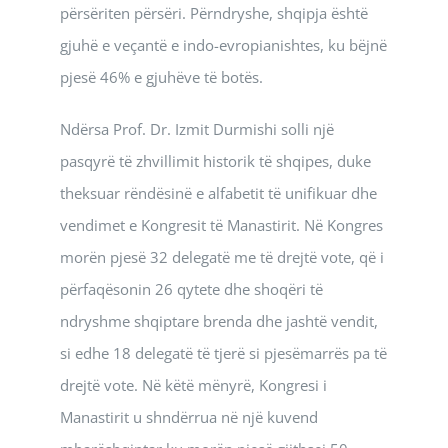
përsëriten përsëri. Përndryshe, shqipja është
gjuhë e veçantë e indo-evropianishtes, ku bëjnë
pjesë 46% e gjuhëve të botës.
Ndërsa Prof. Dr. Izmit Durmishi solli një
pasqyrë të zhvillimit historik të shqipes, duke
theksuar rëndësinë e alfabetit të unifikuar dhe
vendimet e Kongresit të Manastirit. Në Kongres
morën pjesë 32 delegatë me të drejtë vote, që i
përfaqësonin 26 qytete dhe shoqëri të
ndryshme shqiptare brenda dhe jashtë vendit,
si edhe 18 delegatë të tjerë si pjesëmarrës pa të
drejtë vote. Në këtë mënyrë, Kongresi i
Manastirit u shndërrua në një kuvend