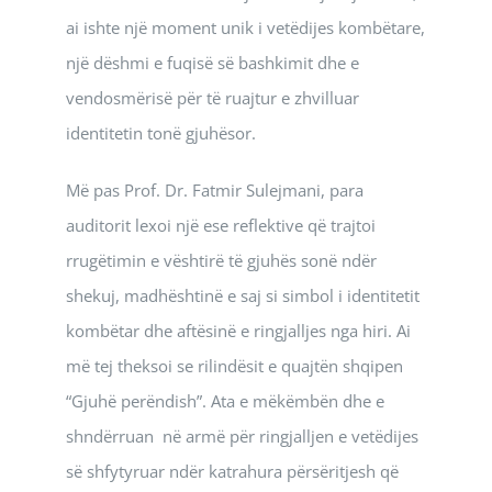
ai ishte një moment unik i vetëdijes kombëtare,
një dëshmi e fuqisë së bashkimit dhe e
vendosmërisë për të ruajtur e zhvilluar
identitetin tonë gjuhësor.
Më pas Prof. Dr. Fatmir Sulejmani, para
auditorit lexoi një ese reflektive që trajtoi
rrugëtimin e vështirë të gjuhës sonë ndër
shekuj, madhështinë e saj si simbol i identitetit
kombëtar dhe aftësinë e ringjalljes nga hiri. Ai
më tej theksoi se rilindësit e quajtën shqipen
“Gjuhë perëndish”. Ata e mëkëmbën dhe e
shndërruan në armë për ringjalljen e vetëdijes
së shfytyruar ndër katrahura përsëritjesh që