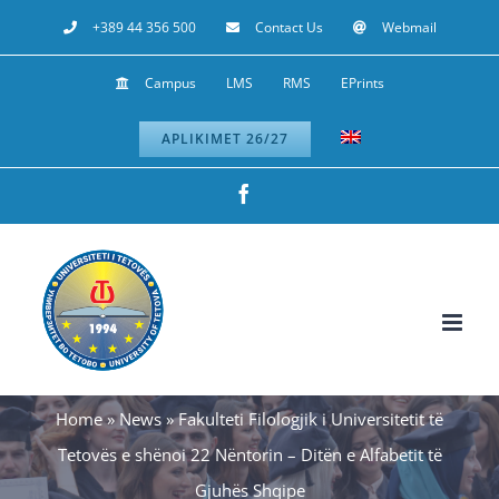
Skip
+389 44 356 500
Contact Us
Webmail
to
Campus
LMS
RMS
EPrints
content
APLIKIMET 26/27
Facebook
Home
»
News
»
Fakulteti Filologjik i Universitetit të
Tetovës e shënoi 22 Nëntorin – Ditën e Alfabetit të
Gjuhës Shqipe