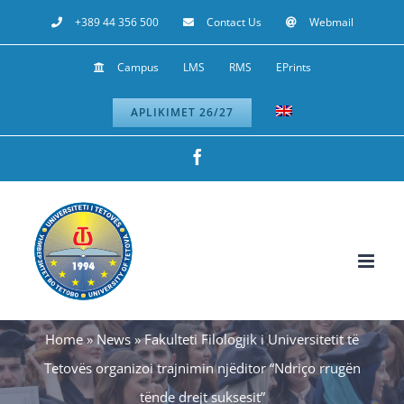
Skip
+389 44 356 500
Contact Us
Webmail
to
Campus
LMS
RMS
EPrints
content
APLIKIMET 26/27
Facebook
Home
»
News
»
Fakulteti Filologjik i Universitetit të
Tetovës organizoi trajnimin njëditor “Ndriço rrugën
tënde drejt suksesit”