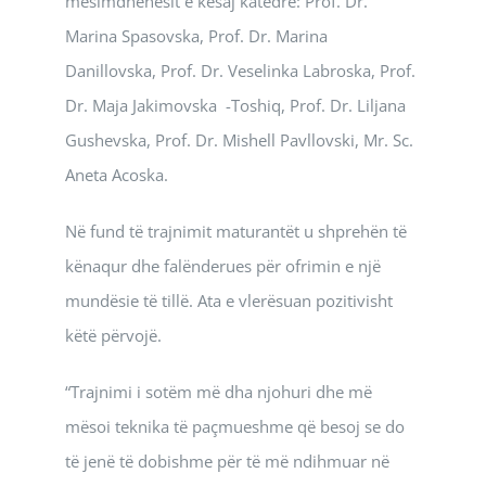
mësimdhënësit e kësaj katedre: Prof. Dr.
Marina Spasovska, Prof. Dr. Marina
Danillovska, Prof. Dr. Veselinka Labroska, Prof.
Dr. Maja Jakimovska -Toshiq, Prof. Dr. Liljana
Gushevska, Prof. Dr. Mishell Pavllovski, Mr. Sc.
Aneta Acoska.
Në fund të trajnimit maturantët u shprehën të
kënaqur dhe falënderues për ofrimin e një
mundësie të tillë. Ata e vlerësuan pozitivisht
këtë përvojë.
“Trajnimi i sotëm më dha njohuri dhe më
mësoi teknika të paçmueshme që besoj se do
të jenë të dobishme për të më ndihmuar në