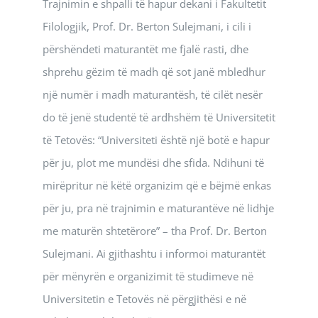
Trajnimin e shpalli të hapur dekani i Fakultetit
Filologjik, Prof. Dr. Berton Sulejmani, i cili i
përshëndeti maturantët me fjalë rasti, dhe
shprehu gëzim të madh që sot janë mbledhur
një numër i madh maturantësh, të cilët nesër
do të jenë studentë të ardhshëm të Universitetit
të Tetovës: “Universiteti është një botë e hapur
për ju, plot me mundësi dhe sfida. Ndihuni të
mirëpritur në këtë organizim që e bëjmë enkas
për ju, pra në trajnimin e maturantëve në lidhje
me maturën shtetërore” – tha Prof. Dr. Berton
Sulejmani. Ai gjithashtu i informoi maturantët
për mënyrën e organizimit të studimeve në
Universitetin e Tetovës në përgjithësi e në