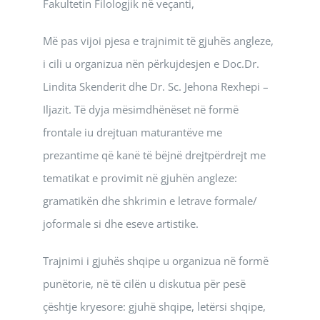
Fakultetin Filologjik në veçanti,
Më pas vijoi pjesa e trajnimit të gjuhës angleze,
i cili u organizua nën përkujdesjen e Doc.Dr.
Lindita Skenderit dhe Dr. Sc. Jehona Rexhepi –
Iljazit. Të dyja mësimdhënëset në formë
frontale iu drejtuan maturantëve me
prezantime që kanë të bëjnë drejtpërdrejt me
tematikat e provimit në gjuhën angleze:
gramatikën dhe shkrimin e letrave formale/
joformale si dhe eseve artistike.
Trajnimi i gjuhës shqipe u organizua në formë
punëtorie, në të cilën u diskutua për pesë
çështje kryesore: gjuhë shqipe, letërsi shqipe,