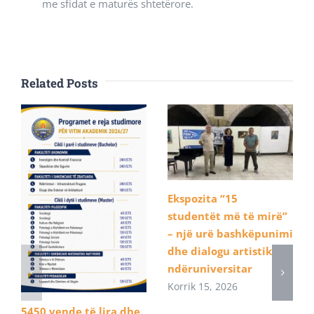
me sfidat e maturës shtetërore.
Related Posts
Ekspozita “15
studentët më të mirë”
– një urë bashkëpunimi
dhe dialogu artistik
ndëruniversitar
Korrik 15, 2026
5450 vende të lira dhe