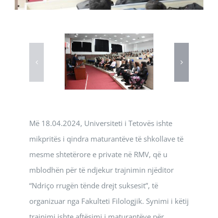
Më 18.04.2024, Universiteti i Tetovës ishte
mikpritës i qindra maturantëve të shkollave të
mesme shtetërore e private në RMV, që u
mblodhën për të ndjekur trajnimin njëditor
“Ndriço rrugën tënde drejt suksesit”, të
organizuar nga Fakulteti Filologjik. Synimi i këtij
trajnimi ishte aftësimi i maturantëve për