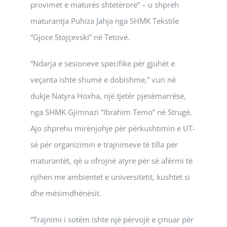
provimet e maturës shtetërore” – u shpreh
maturantja Puhiza Jahja nga SHMK Tekstile
“Gjoce Stojçevski” në Tetovë.
“Ndarja e sesioneve specifike për gjuhët e
veçanta ishte shumë e dobishme,” vuri në
dukje Natyra Hoxha, një tjetër pjesëmarrëse,
nga SHMK Gjimnazi “Ibrahim Temo” në Strugë.
Ajo shprehu mirënjohje për përkushtimin e UT-
së për organizimin e trajnimeve të tilla për
maturantët, që u ofrojnë atyre për së afërmi të
njihen me ambientet e universitetit, kushtet si
dhe mësimdhënësit.
“Trajnimi i sotëm ishte një përvojë e çmuar për