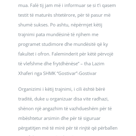
mua. Falë tij jam më i informuar se si t’i qasem
testit të maturës shtetërore, për të pasur më
shumë sukses. Po ashtu, nëpërmjet këtij
trajnimi pata mundësinë të njihem me
programet studimore dhe mundësitë që ky
fakultet i ofron. Faleminderit për këtë përvojë
të vlefshme dhe frytdhënëse” – tha Lazim
Xhaferi nga SHMK “Gostivar”-Gostivar
Organizimi i këtij trajnimi, i cili është bërë
traditë, duke u organizuar disa vite radhazi,
shënon një angazhim të vazhdueshëm për të
mbështetur arsimin dhe për të siguruar
përgatitjen më të mirë për të rinjtë që përballen