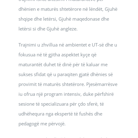
dhënien e maturës shtetërore në lëndët, Gjuhë
shqipe dhe letërsi, Gjuhë maqedonase dhe
letërsi si dhe Gjuhë angleze.
Trajnimi u zhvillua në ambientet e UT-së dhe u
fokusua në të gjitha aspektet kyçe që
maturantët duhet të dinë për të kaluar me
sukses sfidat që u paraqiten gjatë dhënies së
provimit të maturës shtetërore. Pjesëmarrësve
iu ofrua një program intensiv, duke përfshirë
sesione të specializuara për çdo sferë, të
udhëhequra nga ekspertë të fushës dhe
pedagogë me përvojë.