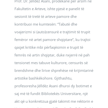
Prof. Dr. Jëlldëz Asani, prodekane për arsim në
Fakultetin e Arteve, ishte pjesë e panelit të
sesionit të tretë të arteve pamore dhe
kontribuoi me kumtesën: “Tabutë dhe
voajerizmi si (auto)censurë e trajtimit të trupit
femëror në artet pamore shqiptare”, ku trajtoi
qasjet kritike mbi përfaqësimin e trupit të
femrës në artin shqiptar, duke nxjerrë në pah
tensionet mes tabuve kulturore, censurës së
brendshme dhe lirive shprehëse në krijimtarinë
artistike bashkëkohore. Gjithashtu,
profesoresha Jëlldëz Asani dhuroi dy botimet e
saj më të fundit Bibliotekës Universitare, një
akt që u konkretizua gjatë takimit me rektorin e