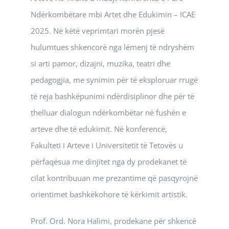
Ndërkombëtare mbi Artet dhe Edukimin – ICAE
2025. Në këtë veprimtari morën pjesë
hulumtues shkencorë nga lëmenj të ndryshëm
si arti pamor, dizajni, muzika, teatri dhe
pedagogjia, me synimin për të eksploruar rrugë
të reja bashkëpunimi ndërdisiplinor dhe për të
thelluar dialogun ndërkombëtar në fushën e
arteve dhe të edukimit. Në konferencë,
Fakulteti i Arteve i Universitetit të Tetovës u
përfaqësua me dinjitet nga dy prodekanet të
cilat kontribuuan me prezantime që pasqyrojnë
orientimet bashkëkohore të kërkimit artistik.
Prof. Ord. Nora Halimi, prodekane për shkencë