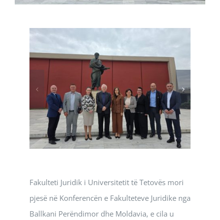
Fakulteti Juridik i Universitetit të Tetovës mori
pjesë në Konferencën e Fakulteteve Juridike nga
Ballkani Perëndimor dhe Moldavia, e cila u