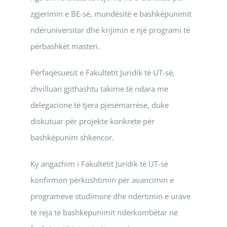
zgjerimin e BE-së, mundësitë e bashkëpunimit
ndëruniversitar dhe krijimin e një programi të
përbashkët masteri.
Përfaqësuesit e Fakultetit Juridik të UT-së,
zhvilluan gjithashtu takime të ndara me
delegacione të tjera pjesëmarrëse, duke
diskutuar për projekte konkrete për
bashkëpunim shkencor.
Ky angazhim i Fakultetit Juridik të UT-së
konfirmon përkushtimin për avancimin e
programeve studimore dhe ndërtimin e urave
të reja të bashkëpunimit ndërkombëtar në