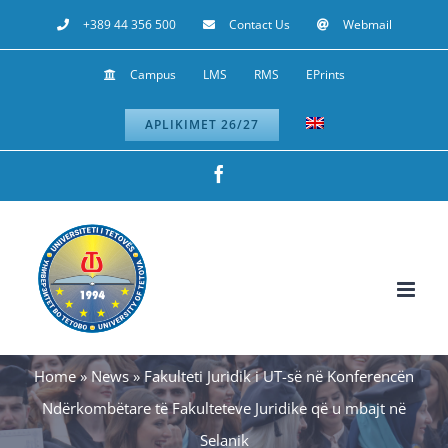
Skip
+389 44 356 500
Contact Us
Webmail
to
Campus
LMS
RMS
EPrints
content
APLIKIMET 26/27
Facebook
Home
»
News
»
Fakulteti Juridik i UT-së në Konferencën
Ndërkombëtare të Fakulteteve Juridike që u mbajt në
Selanik