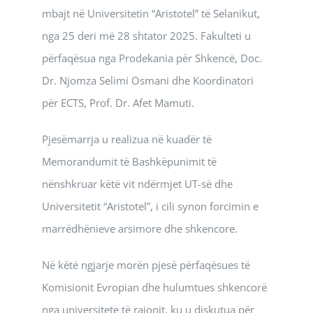
mbajt në Universitetin “Aristotel” të Selanikut,
nga 25 deri më 28 shtator 2025. Fakulteti u
përfaqësua nga Prodekania për Shkencë, Doc.
Dr. Njomza Selimi Osmani dhe Koordinatori
për ECTS, Prof. Dr. Afet Mamuti.
Pjesëmarrja u realizua në kuadër të
Memorandumit të Bashkëpunimit të
nënshkruar këtë vit ndërmjet UT-së dhe
Universitetit “Aristotel”, i cili synon forcimin e
marrëdhënieve arsimore dhe shkencore.
Në këtë ngjarje morën pjesë përfaqësues të
Komisionit Evropian dhe hulumtues shkencorë
nga universitete të rajonit, ku u diskutua për