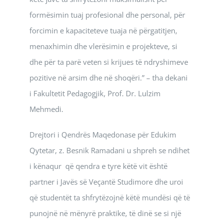
formësimin tuaj profesional dhe personal, për
forcimin e kapaciteteve tuaja në përgatitjen,
menaxhimin dhe vlerësimin e projekteve, si
dhe për ta parë veten si krijues të ndryshimeve
pozitive në arsim dhe në shoqëri.” – tha dekani
i Fakultetit Pedagogjik, Prof. Dr. Lulzim
Mehmedi.
Drejtori i Qendrës Maqedonase për Edukim
Qytetar, z. Besnik Ramadani u shpreh se ndihet
i kënaqur që qendra e tyre këtë vit është
partner i Javës së Veçantë Studimore dhe uroi
që studentët ta shfrytëzojnë këtë mundësi që të
punojnë në mënyrë praktike, të dinë se si një