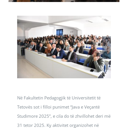
Në Fakultetin Pedagogjik të Universitetit të
Tetovës sot i filloi punimet “Java e Veçantë
Studimore 2025”, e cila do të zhvillohet deri më
31 tetor 2025. Ky aktivitet organizohet në