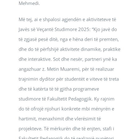
Mehmedi.
Më tej, ai e shpalosi agjendën e aktiviteteve të
Javës së Veçantë Studimore 2025: “Kjo javë do
të zgjasë pesë ditë, nga e hëna deri të premten,
dhe do të përfshijë aktivitete dinamike, praktike
dhe interaktive. Sot dhe nesër, partneri ynë ka
angazhuar z. Metin Muaremi, për të realizuar
trajnimin dyditor për studentët e viteve të treta
dhe të katërta të të gjitha programeve
studimore të Fakultetit Pedagogjik. Ky rajnim
do të ofrojë njohuri konkrete mbi mënyrën e
hartimit, menaxhimit dhe vlerësimit të
projekteve. Të mërkurën dhe të enjten, stafi i
Fakultetit Pedagogjik do të realizojë punëtori