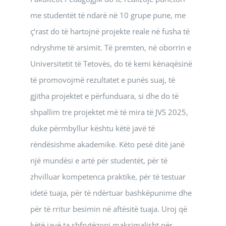
me studentët të ndarë në 10 grupe pune, me
ç‘rast do të hartojnë projekte reale në fusha të
ndryshme të arsimit. Të premten, në oborrin e
Universitetit të Tetovës, do të kemi kënaqësinë
të promovojmë rezultatet e punës suaj, të
gjitha projektet e përfunduara, si dhe do të
shpallim tre projektet më të mira të JVS 2025,
duke përmbyllur kështu këtë javë të
rëndësishme akademike. Këto pesë ditë janë
një mundësi e artë për studentët, për të
zhvilluar kompetenca praktike, për të testuar
idetë tuaja, për të ndërtuar bashkëpunime dhe
për të rritur besimin në aftësitë tuaja. Uroj që
këtë javë ta shfrytëzoni maksimalisht për