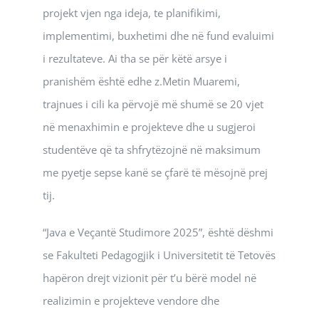
projekt vjen nga ideja, te planifikimi,
implementimi, buxhetimi dhe në fund evaluimi
i rezultateve. Ai tha se për këtë arsye i
pranishëm është edhe z.Metin Muaremi,
trajnues i cili ka përvojë më shumë se 20 vjet
në menaxhimin e projekteve dhe u sugjeroi
studentëve që ta shfrytëzojnë në maksimum
me pyetje sepse kanë se çfarë të mësojnë prej
tij.
“Java e Veçantë Studimore 2025”, është dëshmi
se Fakulteti Pedagogjik i Universitetit të Tetovës
hapëron drejt vizionit për t’u bërë model në
realizimin e projekteve vendore dhe