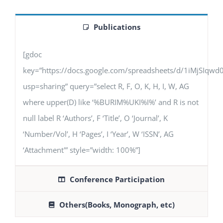
Publications
[gdoc
key=”https://docs.google.com/spreadsheets/d/1iMjSIq
usp=sharing” query=”select R, F, O, K, H, I, W, AG
where upper(D) like ‘%BURIM%UKI%I%’ and R is not
null label R ‘Authors’, F ‘Title’, O ‘Journal’, K
‘Number/Vol’, H ‘Pages’, I ‘Year’, W ‘ISSN’, AG
‘Attachment'” style=”width: 100%”]
Conference Participation
Others(Books, Monograph, etc)