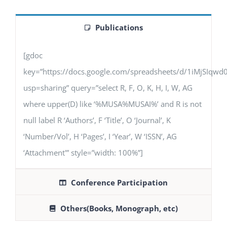
Publications
[gdoc
key=”https://docs.google.com/spreadsheets/d/1iMjSIq
usp=sharing” query=”select R, F, O, K, H, I, W, AG
where upper(D) like ‘%MUSA%MUSAI%’ and R is not
null label R ‘Authors’, F ‘Title’, O ‘Journal’, K
‘Number/Vol’, H ‘Pages’, I ‘Year’, W ‘ISSN’, AG
‘Attachment'” style=”width: 100%”]
Conference Participation
Others(Books, Monograph, etc)