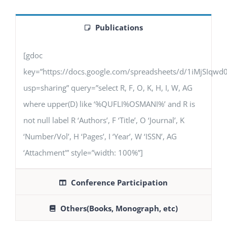
Publications
[gdoc
key=”https://docs.google.com/spreadsheets/d/1iMjSIq
usp=sharing” query=”select R, F, O, K, H, I, W, AG
where upper(D) like ‘%QUFLI%OSMANI%’ and R is
not null label R ‘Authors’, F ‘Title’, O ‘Journal’, K
‘Number/Vol’, H ‘Pages’, I ‘Year’, W ‘ISSN’, AG
‘Attachment'” style=”width: 100%”]
Conference Participation
Others(Books, Monograph, etc)