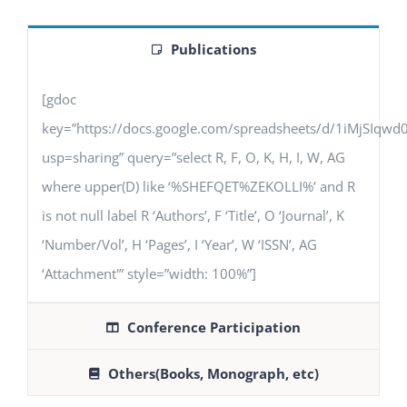
Publications
[gdoc
key=”https://docs.google.com/spreadsheets/d/1iMjSIq
usp=sharing” query=”select R, F, O, K, H, I, W, AG
where upper(D) like ‘%SHEFQET%ZEKOLLI%’ and R
is not null label R ‘Authors’, F ‘Title’, O ‘Journal’, K
‘Number/Vol’, H ‘Pages’, I ‘Year’, W ‘ISSN’, AG
‘Attachment'” style=”width: 100%”]
Conference Participation
Others(Books, Monograph, etc)