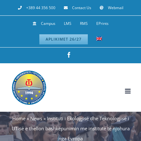
Skip
+389 44 356 500
Contact Us
Webmail
to
Campus
LMS
RMS
EPrints
content
APLIKIMET 26/27
Facebook
Home
»
News
»
Instituti i Ekologjisë dhe Teknologjisë i
UT-së e thellon bashkëpunimin me institute të njohura
nga Evropa