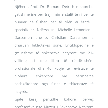
Njëherit, Prof. Dr. Bernard Detrich e shprehu
gatishmërinë për trajnimin e stafit të ri për të
punuar në fushën për të cilën ai është i
specializuar. Ndërsa znj. Michelle Lemonier –
Darsemon dhe z. Christian Darsemon ia
dhuruan bibliotekës sonë, Enciklopedinë e
çmueshme të shkencave natyrore me 21-
vëllime, si dhe libra të rëndësishëm
profesionalë dhe 40 kopje të revistave të
njohura shkencore me përmbajtje
bashkëkohore nga fusha e shkencave të
natyrës.
Gjatë kësaj periudhe kohore, përveç
profesorëve nga Muzeu i Shkencave Natyrore