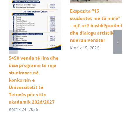
Ekspozita “15
studentët më të mirë”
– një urë bashkëpunimi
dhe dialogu artistik
ndëruniversitar
Korrik 15, 2026
5450 vende të lira dhe
disa programe të reja
studimore në
konkursin e
Universitetit të
Tetovës për vitin
akademik 2026/2027
Korrik 24, 2026