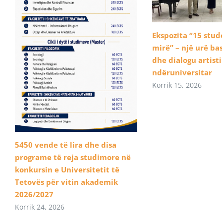
Ekspozita “15 stu
mirë” – një urë b
dhe dialogu artist
ndëruniversitar
Korrik 15, 2026
5450 vende të lira dhe disa
programe të reja studimore në
konkursin e Universitetit të
Tetovës për vitin akademik
2026/2027
Korrik 24, 2026