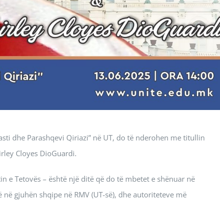
sti dhe Parashqevi Qiriazi” në UT, do të nderohen me titullin
irley Cloyes DioGuardi.
tin e Tetovës – është një ditë që do të mbetet e shënuar në
ë në gjuhën shqipe në RMV (UT-së), dhe autoriteteve më