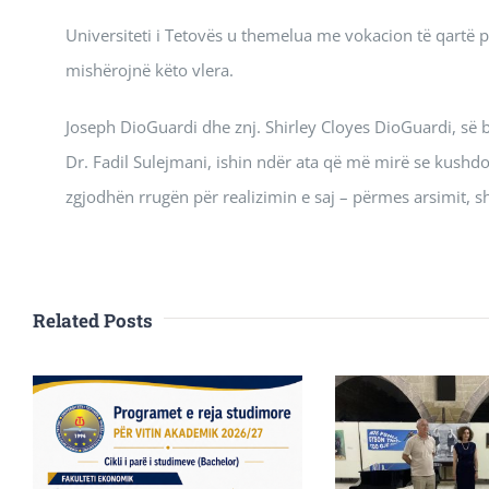
Universiteti i Tetovës u themelua me vokacion të qartë 
mishërojnë këto vlera.
Joseph DioGuardi dhe znj. Shirley Cloyes DioGuardi, së 
Dr. Fadil Sulejmani, ishin ndër ata që më mirë se kushdo
zgjodhën rrugën për realizimin e saj – përmes arsimit, s
Related Posts