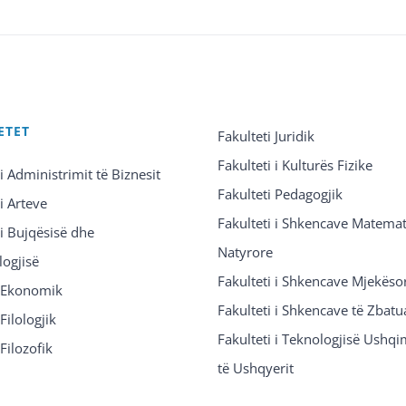
ETET
Fakulteti Juridik
Fakulteti i Kulturës Fizike
 i Administrimit të Biznesit
Fakulteti Pedagogjik
 i Arteve
Fakulteti i Shkencave Matemat
 i Bujqësisë dhe
Natyrore
logjisë
Fakulteti i Shkencave Mjekëso
i Ekonomik
Fakulteti i Shkencave të Zbatu
Filologjik
Fakulteti i Teknologjisë Ushq
 Filozofik
të Ushqyerit