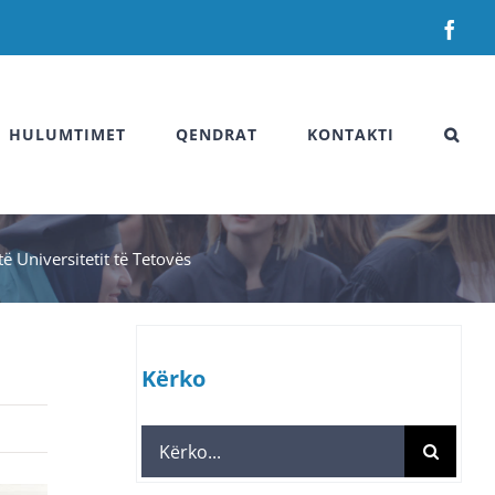
Fac
HULUMTIMET
QENDRAT
KONTAKTI
ë Universitetit të Tetovës
Kërko
Search
for: