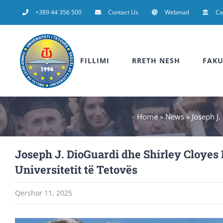
Skip
+389 44 356 500
Contact Us
Webmail
C
to
content
FILLIMI
RRETH NESH
FAKU
Home
»
News
»
Joseph J.
Joseph J. DioGuardi dhe Shirley Cloyes
Universitetit të Tetovës
Qershor 11, 2025