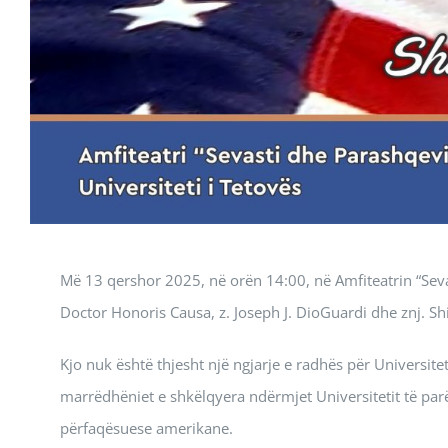
Më 13 qershor 2025, në orën 14:00, në Amfiteatrin “Seva
Doctor Honoris Causa, z. Joseph J. DioGuardi dhe znj. Sh
Kjo nuk është thjesht një ngjarje e radhës për Universite
marrëdhëniet e shkëlqyera ndërmjet Universitetit të par
përfaqësuese amerikane.