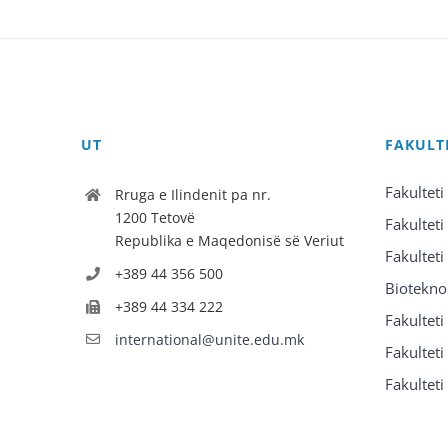
UT
FAKULT
Fakulteti
Rruga e Ilindenit pa nr.
1200 Tetovë
Fakulteti
Republika e Maqedonisë së Veriut
Fakulteti
+389 44 356 500
Biotekno
+389 44 334 222
Fakultet
international@unite.edu.mk
Fakulteti 
Fakulteti