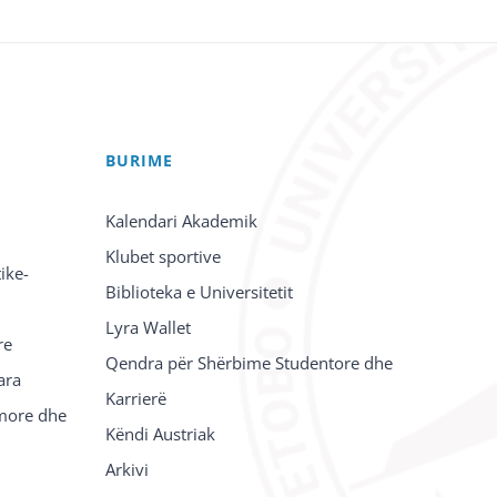
BURIME
Kalendari Akademik
Klubet sportive
ike-
Biblioteka e Universitetit
Lyra Wallet
re
Qendra për Shërbime Studentore dhe
ara
Karrierë
imore dhe
Këndi Austriak
Arkivi