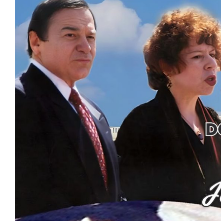
View
Larger
Image