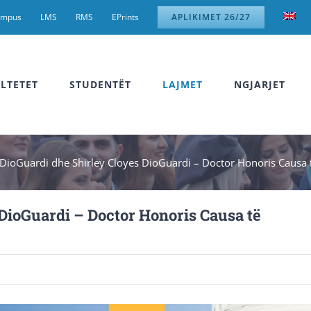
ampus
LMS
RMS
EPrints
APLIKIMET 26/27
LTETET
STUDENTËT
LAJMET
NGJARJET
 DioGuardi dhe Shirley Cloyes DioGuardi – Doctor Honoris Causa t
 DioGuardi – Doctor Honoris Causa të