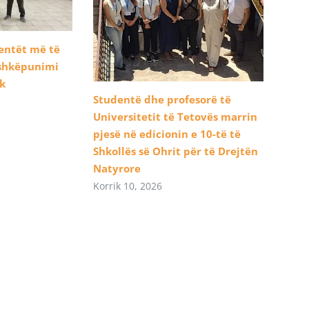
dentët më të
ashkëpunimi
ik
Studentë dhe profesorë të
Universitetit të Tetovës marrin
pjesë në edicionin e 10-të të
Shkollës së Ohrit për të Drejtën
Natyrore
Korrik 10, 2026