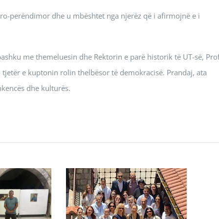
pro-perëndimor dhe u mbështet nga njerëz që i afirmojnë e i
bashku me themeluesin dhe Rektorin e parë historik të UT-së, Prof
 tjetër e kuptonin rolin thelbësor të demokracisë. Prandaj, ata
hkencës dhe kulturës.