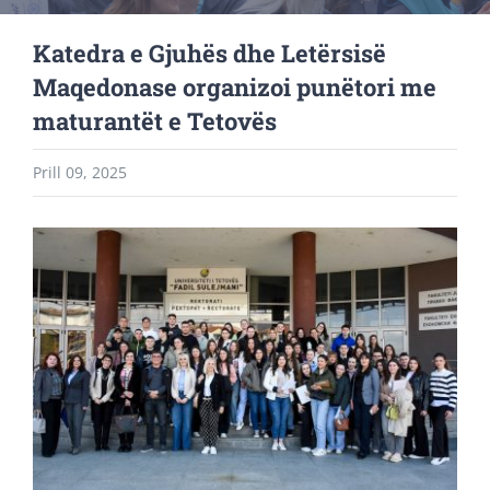
Katedra e Gjuhës dhe Letërsisë
Maqedonase organizoi punëtori me
maturantët e Tetovës
Prill 09, 2025
View
Larger
Image