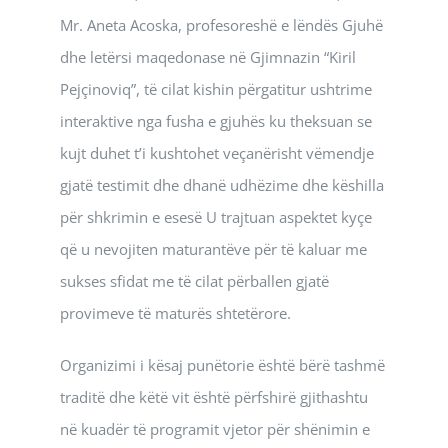
Mr. Aneta Acoska, profesoreshë e lëndës Gjuhë
dhe letërsi maqedonase në Gjimnazin “Kiril
Pejçinoviq”, të cilat kishin përgatitur ushtrime
interaktive nga fusha e gjuhës ku theksuan se
kujt duhet t’i kushtohet veçanërisht vëmendje
gjatë testimit dhe dhanë udhëzime dhe këshilla
për shkrimin e esesë U trajtuan aspektet kyçe
që u nevojiten maturantëve për të kaluar me
sukses sfidat me të cilat përballen gjatë
provimeve të maturës shtetërore.
Organizimi i kësaj punëtorie është bërë tashmë
traditë dhe këtë vit është përfshirë gjithashtu
në kuadër të programit vjetor për shënimin e