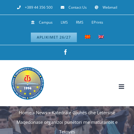
Skip
+389 44 356 500
Contact Us
Webmail
to
Campus
LMS
RMS
EPrints
content
APLIKIMET 26/27
Facebook
Home
»
News
»
Katedra e Gjuhës dhe Letërsisë
Maqedonase organizoi punëtori me maturantët e
Tetovës