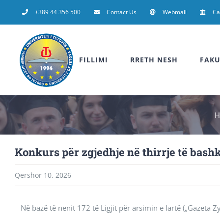
Skip
+389 44 356 500
Contact Us
Webmail
C
to
content
FILLIMI
RRETH NESH
FAKU
H
Konkurs për zgjedhje në thirrje të bas
Qershor 10, 2026
Në bazë të nenit 172 të Ligjit për arsimin e lartë („Gazeta