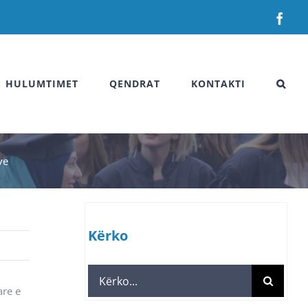
Fac
HULUMTIMET
QENDRAT
KONTAKTI
ve
Kërko
Search
are e
for: