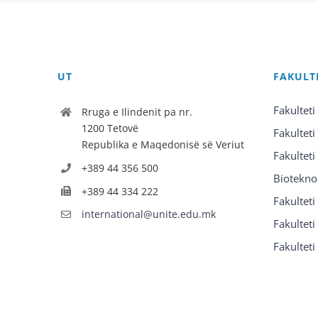
UT
FAKULT
Fakulteti
Rruga e Ilindenit pa nr.
1200 Tetovë
Fakulteti
Republika e Maqedonisë së Veriut
Fakulteti
+389 44 356 500
Biotekno
+389 44 334 222
Fakultet
international@unite.edu.mk
Fakulteti 
Fakulteti