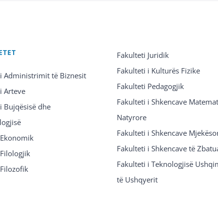
ETET
Fakulteti Juridik
Fakulteti i Kulturës Fizike
 i Administrimit të Biznesit
Fakulteti Pedagogjik
 i Arteve
Fakulteti i Shkencave Matemat
 i Bujqësisë dhe
Natyrore
logjisë
Fakulteti i Shkencave Mjekëso
i Ekonomik
Fakulteti i Shkencave të Zbatu
Filologjik
Fakulteti i Teknologjisë Ushq
 Filozofik
të Ushqyerit