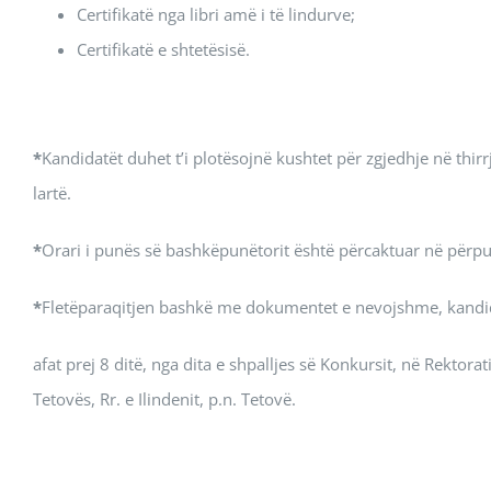
Certifikatë nga libri amë i të lindurve;
Certifikatë e shtetësisë.
*
Kandidatët duhet t’i plotësojnë kushtet për zgjedhje në thir
lartë.
*
Orari i punës së bashkëpunëtorit është përcaktuar në përput
*
Fletëparaqitjen bashkë me dokumentet e nevojshme, kandida
afat prej 8 ditë, nga dita e shpalljes së Konkursit, në Rektorat
Tetovës, Rr. e Ilindenit, p.n. Tetovë.