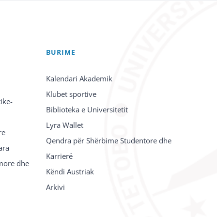
BURIME
Kalendari Akademik
Klubet sportive
ike-
Biblioteka e Universitetit
Lyra Wallet
re
Qendra për Shërbime Studentore dhe
ara
Karrierë
imore dhe
Këndi Austriak
Arkivi