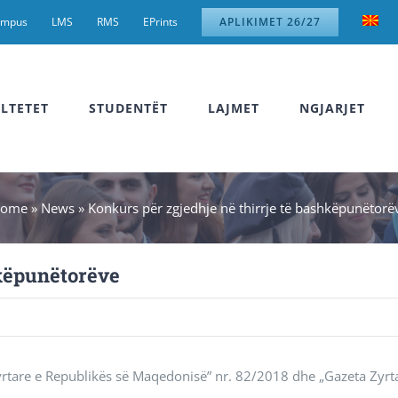
ampus
LMS
RMS
EPrints
APLIKIMET 26/27
LTETET
STUDENTËT
LAJMET
NGJARJET
ome
»
News
»
Konkurs për zgjedhje në thirrje të bashkëpunëtorë
hkëpunëtorëve
 Zyrtare e Republikës së Maqedonisë” nr. 82/2018 dhe „Gazeta Zyrt