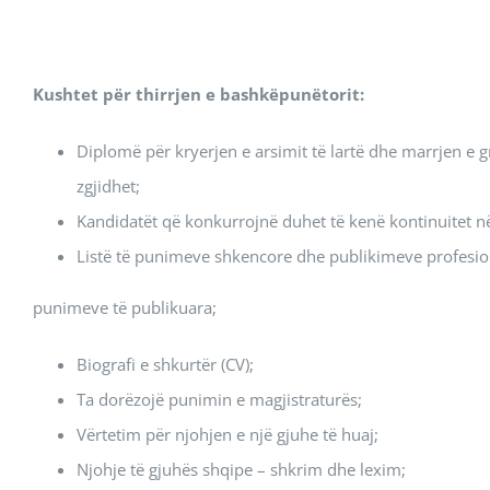
Kushtet për thirrjen e bashkëpunëtorit:
Diplomë për kryerjen e arsimit të lartë dhe marrjen e 
zgjidhet;
Kandidatët që konkurrojnë duhet të kenë kontinuitet n
Listë të punimeve shkencore dhe publikimeve profesion
punimeve të publikuara;
Biografi e shkurtër (CV);
Ta dorëzojë punimin e magjistraturës;
Vërtetim për njohjen e një gjuhe të huaj;
Njohje të gjuhës shqipe – shkrim dhe lexim;