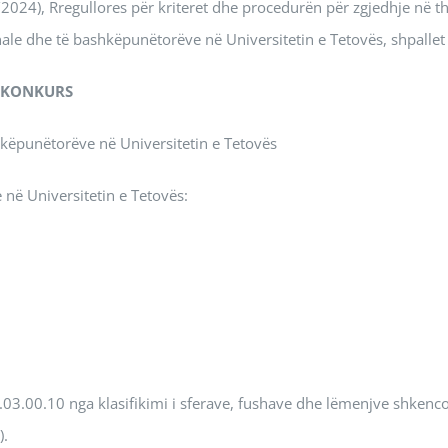
024), Rregullores për kriteret dhe procedurën për zgjedhje në th
e dhe të bashkëpunëtorëve në Universitetin e Tetovës, shpallet
KONKURS
shkëpunëtorëve në Universitetin e Tetovës
 në Universitetin e Tetovës:
5.03.00.10 nga klasifikimi i sferave, fushave dhe lëmenjve shkenc
).