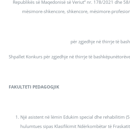
Republikës së Maqedonisë së Veriut” nr. 178/2021 dhe 58/2
mësimore-shkencore, shkencore, mësimore-profesional
për zgjedhje në thirrje të ba
Shpallet Konkurs për zgjedhje në thirrje të bashkëpunëtorëve
FAKULTETI
PEDAGOGJIK
Një asistent në lëmin Edukim special dhe rehabilitim (
hulumtues sipas Klasifikimit Ndërkombëtar të Fraskatit