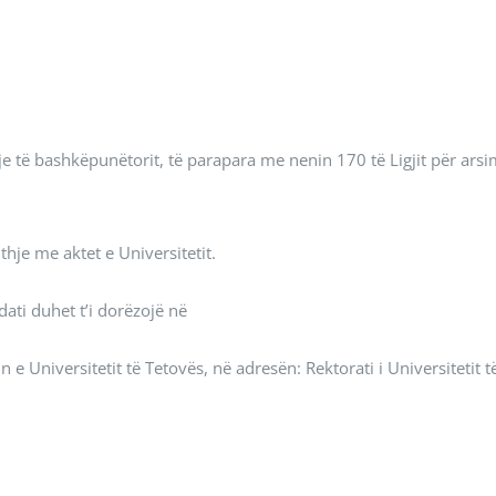
rje të bashkëpunëtorit, të parapara me nenin 170 të Ligjit për аrsi
hje me aktet e Universitetit.
ti duhet t’i dorëzojë në
in e Universitetit të Tetovës, në adresën: Rektorati i Universitetit t