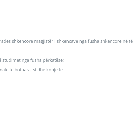
gradës shkencore magjistër i shkencave nga fusha shkencore në të
ë studimet nga fusha përkatëse;
ale të botuara, si dhe kopje të