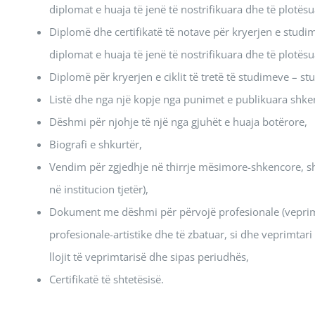
diplomat e huaja të jenë të nostrifikuara dhe të plotë
Diplomë dhe certifikatë të notave për kryerjen e studime
diplomat e huaja të jenë të nostrifikuara dhe të plotë
Diplomë për kryerjen e ciklit të tretë të studimeve – s
Listë dhe nga një kopje nga punimet e publikuara shke
Dëshmi për njohje të një nga gjuhët e huaja botërore,
Biografi e shkurtër,
Vendim për zgjedhje në thirrje mësimore-shkencore, s
në institucion tjetër),
Dokument me dëshmi për përvojë profesionale (veprim
profesionale-artistike dhe të zbatuar, si dhe veprimtari
llojit të veprimtarisë dhe sipas periudhës,
Certifikatë të shtetësisë.