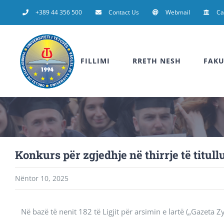
Skip
+389 44 356 500
Contact Us
Webmail
C
to
content
FILLIMI
RRETH NESH
FAKU
Konkurs për zgjedhje në thirrje të titull
Nëntor 10, 2025
Në bazë të nenit 182 të Ligjit për arsimin e lartë („Gazeta