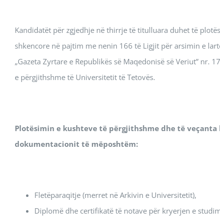
Kandidatët për zgjedhje në thirrje të titulluara duhet të plo
shkencore në pajtim me nenin 166 të Ligjit për arsimin e la
„Gazeta Zyrtare e Republikës së Maqedonisë së Veriut” nr. 1
e përgjithshme të Universitetit të Tetovës.
Plotësimin e kushteve të përgjithshme dhe të veçanta
dokumentacionit të mëposhtëm:
Fletëparaqitje (merret në Arkivin e Universitetit),
Diplomë dhe certifikatë të notave për kryerjen e studim