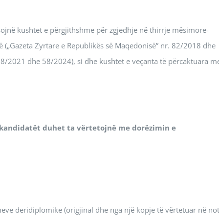
tësojnë kushtet e përgjithshme për zgjedhje në thirrje mësimore-
rtë („Gazeta Zyrtare e Republikës së Maqedonisë” nr. 82/2018 dhe
78/2021 dhe 58/2024), si dhe kushtet e veçanta të përcaktuara me
 kandidatët duhet ta vërtetojnë me dorëzimin e
eve deridiplomike (origjinal dhe nga një kopje të vërtetuar në not