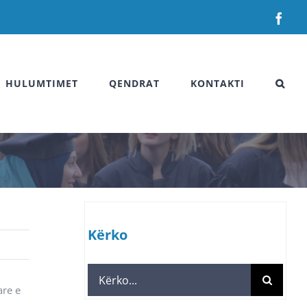
Fac
HULUMTIMET
QENDRAT
KONTAKTI
Kërko
Search
are e
for: