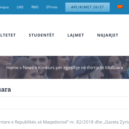
ampus
LMS
RMS
EPrints
APLIKIMET 26/27
LTETET
STUDENTËT
LAJMET
NGJARJET
Home
»
News
»
Konkurs për zgjedhje në thirrje të titulluara
uara
 Zyrtare e Republikës së Maqedonisë” nr. 82/2018 dhe „Gazeta Zyrt