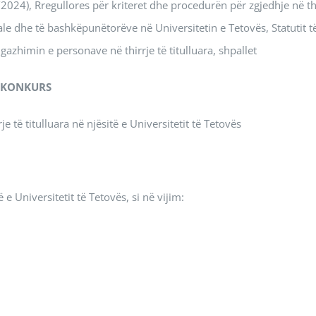
024), Rregullores për kriteret dhe procedurën për zgjedhje në th
 dhe të bashkëpunëtorëve në Universitetin e Tetovës, Statutit t
gazhimin e personave në thirrje të titulluara, shpallet
KONKURS
 të titulluara në njësitë e Universitetit të Tetovës
 e Universitetit të Tetovës, si në vijim: