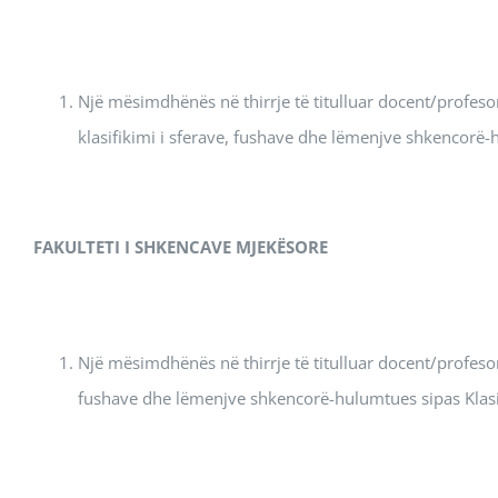
Një mësimdhënës në thirrje të titulluar docent/profes
klasifikimi i sferave, fushave dhe lëmenjve shkencorë-
FAKULTETI I SHKENCAVE MJEKËSORE
Një mësimdhënës në thirrje të titulluar docent/profesor
fushave dhe lëmenjve shkencorë-hulumtues sipas Klasif