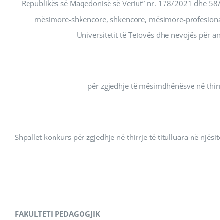
Republikës së Maqedonisë së Veriut” nr. 178/2021 dhe 58/2
mësimore-shkencore, shkencore, mësimore-profesionale
Universitetit të Tetovës dhe nevojës për an
për zgjedhje të mësimdhënësve në thirrje
Shpallet konkurs për zgjedhje në thirrje të titulluara në njësitë
FAKULTETI PEDAGOGJIK