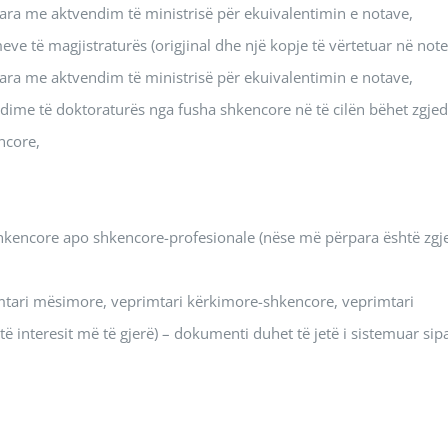
suara me aktvendim të ministrisë për ekuivalentimin e notave,
ve të magjistraturës (origjinal dhe një kopje të vërtetuar në note
suara me aktvendim të ministrisë për ekuivalentimin e notave,
tudime të doktoraturës nga fusha shkencore në të cilën bëhet zgjed
ncore,
hkencore apo shkencore-profesionale (nëse më përpara është zgj
tari mësimore, veprimtari kërkimore-shkencore, veprimtari
 të interesit më të gjerë) – dokumenti duhet të jetë i sistemuar sip