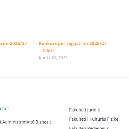
trim 2026/27
Konkurs për regjistrim 2026/27
– Cikli I
Korrik 20, 2026
ETET
Fakulteti Juridik
Fakulteti i Kulturës Fizike
 i Administrimit të Biznesit
Fakulteti Pedagogjik