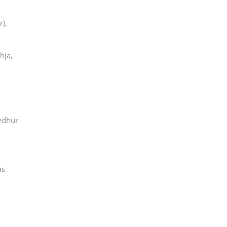
r),
hja,
edhur
as