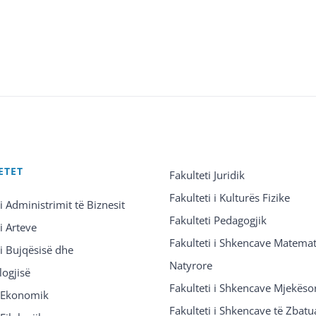
ETET
Fakulteti Juridik
Fakulteti i Kulturës Fizike
 i Administrimit të Biznesit
Fakulteti Pedagogjik
 i Arteve
Fakulteti i Shkencave Matemat
 i Bujqësisë dhe
Natyrore
logjisë
Fakulteti i Shkencave Mjekëso
i Ekonomik
Fakulteti i Shkencave të Zbatu