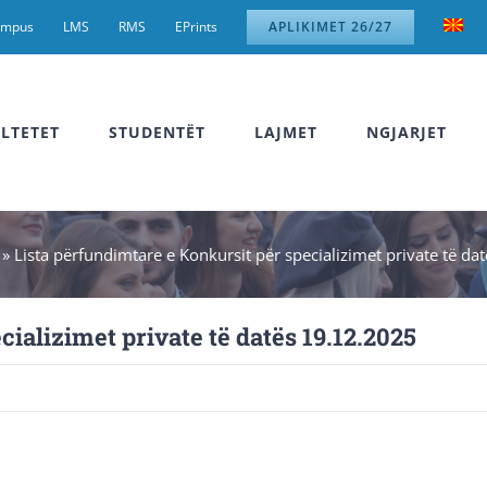
ampus
LMS
RMS
EPrints
APLIKIMET 26/27
LTETET
STUDENTËT
LAJMET
NGJARJET
»
Lista përfundimtare e Konkursit për specializimet private të d
ializimet private të datës 19.12.2025