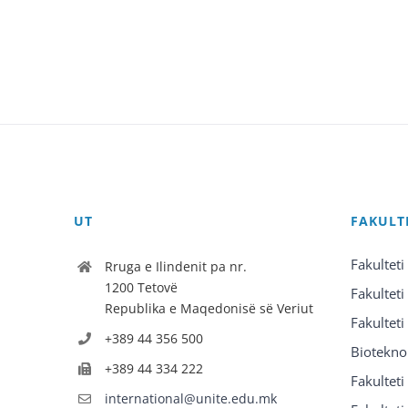
UT
FAKULT
Fakulteti
Rruga e Ilindenit pa nr.
1200 Tetovë
Fakulteti
Republika e Maqedonisë së Veriut
Fakulteti
+389 44 356 500
Biotekno
+389 44 334 222
Fakultet
international@unite.edu.mk