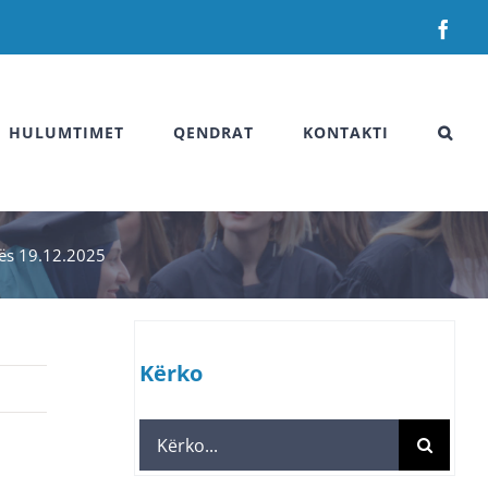
Fac
HULUMTIMET
QENDRAT
KONTAKTI
atës 19.12.2025
Kërko
Search
for: