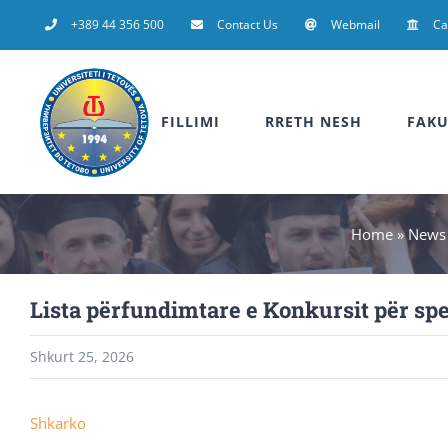
Skip
+389 44 356 500
Contact Us
Webmail
C
to
content
FILLIMI
RRETH NESH
FAKU
Home
»
News
Lista përfundimtare e Konkursit për spec
Shkurt 25, 2026
Shkarko