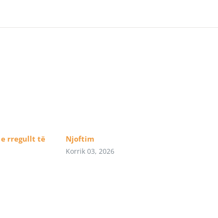
e rregullt të
Njoftim
Korrik 03, 2026