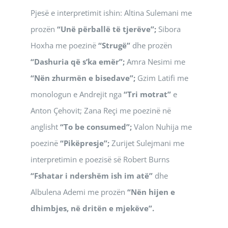
Pjesë e interpretimit ishin: Altina Sulemani me
prozën
“Unë përballë të tjerëve”;
Sibora
Hoxha me poezinë
“Strugë”
dhe prozën
“Dashuria që s’ka emër”;
Amra Nesimi me
“Nën zhurmën e bisedave”;
Gzim Latifi me
monologun e Andrejit nga
“Tri motrat”
e
Anton Çehovit; Zana Reçi me poezinë në
anglisht
“To be consumed”;
Valon Nuhija me
poezinë
“Pikëpresje”;
Zurijet Sulejmani me
interpretimin e poezisë së Robert Burns
“Fshatar i ndershëm ish im atë”
dhe
Albulena Ademi me prozën
“Nën hijen e
dhimbjes, në dritën e mjekëve”.