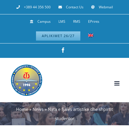
Skip
+389 44 356 500
Contact Us
Webmail
to
Campus
LMS
RMS
EPrints
content
APLIKIMET 26/27
Facebook
Home
»
News
»
Nata e fjalës artistike dhe shpirtit
studentor