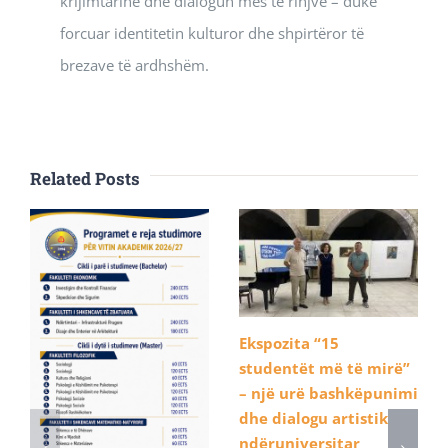
krijimtarinë dhe dialogun mes të rinjve – duke
forcuar identitetin kulturor dhe shpirtëror të
brezave të ardhshëm.
Related Posts
Ekspozita “15
studentët më të mirë”
– një urë bashkëpunimi
dhe dialogu artistik
ndëruniversitar