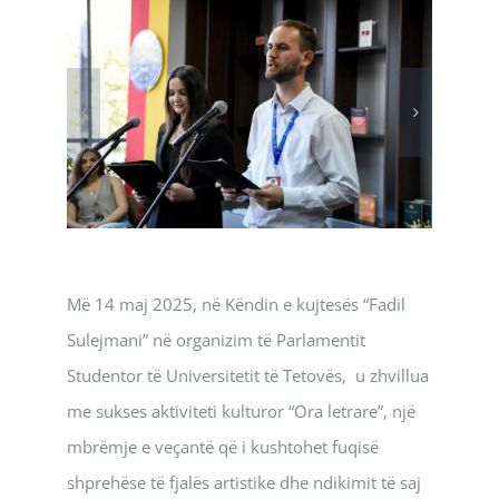
Më 14 maj 2025, në Këndin e kujtesës “Fadil
Sulejmani” në organizim të Parlamentit
Studentor të Universitetit të Tetovës, u zhvillua
me sukses aktiviteti kulturor “Ora letrare”, një
mbrëmje e veçantë që i kushtohet fuqisë
shprehëse të fjalës artistike dhe ndikimit të saj