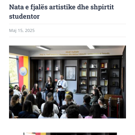
Nata e fjalës artistike dhe shpirtit
studentor
Maj 15, 2025
View
Larger
Image