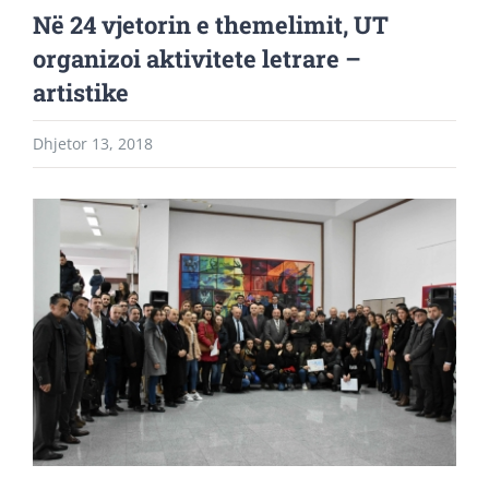
Në 24 vjetorin e themelimit, UT
organizoi aktivitete letrare –
artistike
Dhjetor 13, 2018
View
Larger
Image