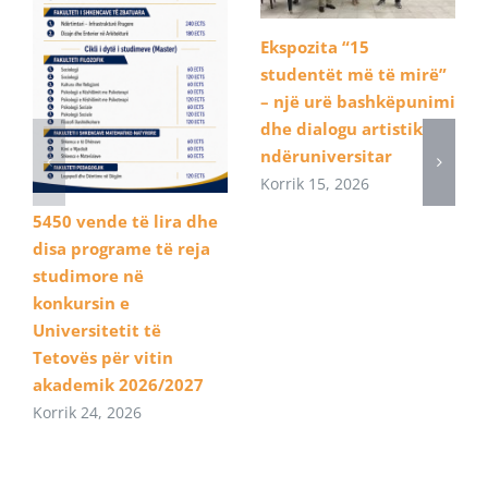
Ekspozita “15
studentët më të mirë”
– një urë bashkëpunimi
dhe dialogu artistik
ndëruniversitar
Korrik 15, 2026
5450 vende të lira dhe
disa programe të reja
studimore në
konkursin e
Universitetit të
Tetovës për vitin
akademik 2026/2027
Korrik 24, 2026