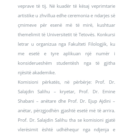
veprave të tij. Në kuadër të kësaj veprimtarie
artistike u zhvillua edhe ceremonia e ndarjes së
çmimeve për esenë më të mirë, kushtuar
themelimit të Universitetit të Tetovës. Konkursi
letrar u organizua nga Fakulteti Filologjik, ku
me esetë e tyre aplikuan një numër i
konsiderueshëm studentësh nga të gjitha
njësitë akademike.
Komisioni përkatës, në përbërje: Prof. Dr.
Salajdin Salihu – kryetar, Prof. Dr. Emine
Shabani – anëtare dhe Prof. Dr. Ejup Ajdini –
anëtar, përzgjodhën gjashtë esetë më të arrira.
Prof. Dr. Salajdin Salihu tha se komisioni gjatë
vlerësimit është udhëhequr nga ndjenja e