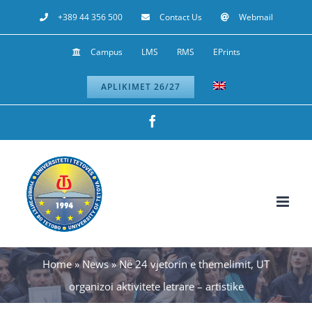
Skip
+389 44 356 500
Contact Us
Webmail
to
Campus
LMS
RMS
EPrints
content
APLIKIMET 26/27
Facebook
Home
»
News
»
Në 24 vjetorin e themelimit, UT
organizoi aktivitete letrare – artistike