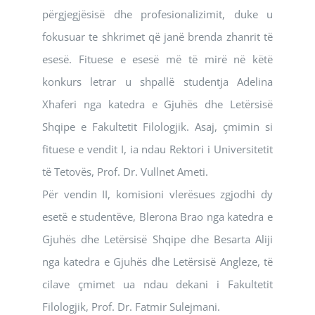
përgjegjësisë dhe profesionalizimit, duke u
fokusuar te shkrimet që janë brenda zhanrit të
esesë. Fituese e esesë më të mirë në këtë
konkurs letrar u shpallë studentja Adelina
Xhaferi nga katedra e Gjuhës dhe Letërsisë
Shqipe e Fakultetit Filologjik. Asaj, çmimin si
fituese e vendit I, ia ndau Rektori i Universitetit
të Tetovës, Prof. Dr. Vullnet Ameti.
Për vendin II, komisioni vlerësues zgjodhi dy
esetë e studentëve, Blerona Brao nga katedra e
Gjuhës dhe Letërsisë Shqipe dhe Besarta Aliji
nga katedra e Gjuhës dhe Letërsisë Angleze, të
cilave çmimet ua ndau dekani i Fakultetit
Filologjik, Prof. Dr. Fatmir Sulejmani.