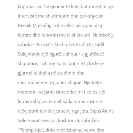
krijimtarisë. Në qendër të këtij botimi është një
intervistë me shkrimtarin dhe përkthyesin
Besnik Mustafaj, i cili rrëfen përvojën e tij
letrare dhe raportin me të shkruarit. Ndërkohë,
rubrika “Portret” i kushtohej Prof. Dr. Fadil
Sulejmanit, një figurë e shquar e gjuhësisë
shqiptare, i cili me kontributin e tij ka lënë
gjurmë të thella në studimin dhe
mësimdhënien e gjuhës shqipe. Një tjetër
moment i veçantë ishte nderimi i kolosit të
letrave shqipe, Ismail Kadare, me rastin e
njëvjetorit të ndarjes së tij nga jeta. Sipas Altina
Sulejmanit revista i kushtoi atij rubrikën
“Përshpirtje”, duke nënvizuar se vepra dhe