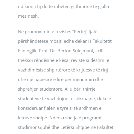
ndikimi i tij do të mbeten gjithmonë të gjalla
mes nesh.
Në promovimin e revistës “Përtej” fjalë
përshëndetëse mbajti edhe dekani i Fakultetit
Filologjik, Prof. Dr. Berton Sulejmani, i cili
theksoi rëndësinë e kësaj reviste si dëshmi e
vazhdimësisë shpirtërore të krijuesve të rinj
dhe një hapësirë e lirë për mendimin dhe
shprehjen studentore. Ai u bëri thirrje
studentëve të vazhdojnë të shkruajnë, duke e
konsideruar fjalën e tyre si të ardhmen e
letrave shqipe. Ndërsa shefja e programit
studimor Gjuhë dhe Letërsi Shqipe në Fakulteti