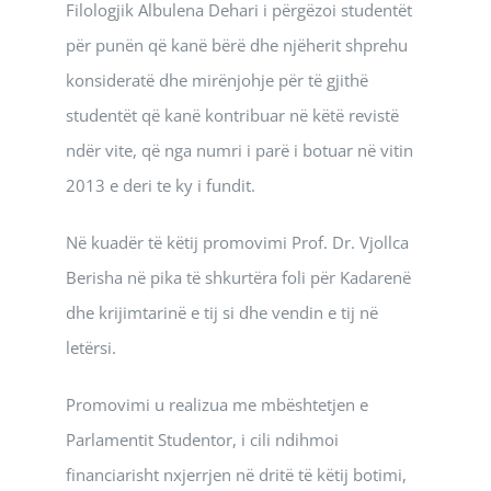
Filologjik Albulena Dehari i përgëzoi studentët
për punën që kanë bërë dhe njëherit shprehu
konsideratë dhe mirënjohje për të gjithë
studentët që kanë kontribuar në këtë revistë
ndër vite, që nga numri i parë i botuar në vitin
2013 e deri te ky i fundit.
Në kuadër të këtij promovimi Prof. Dr. Vjollca
Berisha në pika të shkurtëra foli për Kadarenë
dhe krijimtarinë e tij si dhe vendin e tij në
letërsi.
Promovimi u realizua me mbështetjen e
Parlamentit Studentor, i cili ndihmoi
financiarisht nxjerrjen në dritë të këtij botimi,