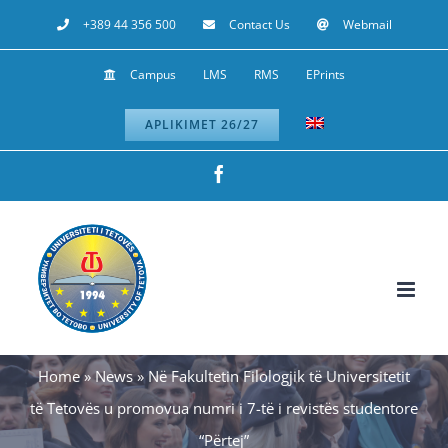
Skip
+389 44 356 500
Contact Us
Webmail
to
Campus
LMS
RMS
EPrints
content
APLIKIMET 26/27
Facebook
Home
»
News
»
Në Fakultetin Filologjik të Universitetit
të Tetovës u promovua numri i 7-të i revistës studentore
“Përtej”