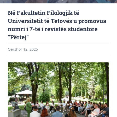
Në Fakultetin Filologjik të
Universitetit të Tetovës u promovua
numri i 7-të i revistës studentore
“Përtej”
Qershor 12, 2025
View
Larger
Image