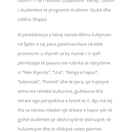
numri i 7-të i revistës studentore “Përtej”, botim
i studentëve të programit studimor Gjuhë dhe
Letërsi Shqipe.
Kryeredaktorja e kësaj reviste Altina Sulejmani
në fjalën e saj para pjesëmarrësve në këtë
promovim u shpreh se ky numër i ri sjell
përmbajtje të pasura me rubrika të ndryshme
si “Nën thjerrëz”, “Ura”, “Kënga e hapur”,
“Intervistë”, “Portret” dhe të tjera, që trajtojnë
tema me rëndësi kulturore, gjuhësore dhe
letrare nga perspektiva e brezit të ri. Ajo më tej
tha se revista mbetet një dritare e hapur për të
gjithë studentët që dëshirojnë të shkruajnë, të
hulumtojnë dhe të sfidojnë veten përmes