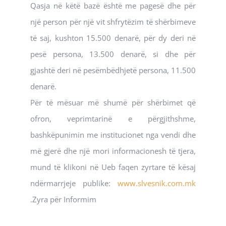
Qasja në këtë bazë është me pagesë dhe për
një person për një vit shfrytëzim të shërbimeve
të saj, kushton 15.500 denarë, për dy deri në
pesë persona, 13.500 denarë, si dhe për
gjashtë deri në pesëmbëdhjetë persona, 11.500
denarë.
Për të mësuar më shumë për shërbimet që
ofron, veprimtarinë e përgjithshme,
bashkëpunimin me institucionet nga vendi dhe
më gjerë dhe një mori informacionesh të tjera,
mund të klikoni në Ueb faqen zyrtare të kësaj
ndërmarrjeje publike:
www.slvesnik.com.mk
.Zyra për Informim