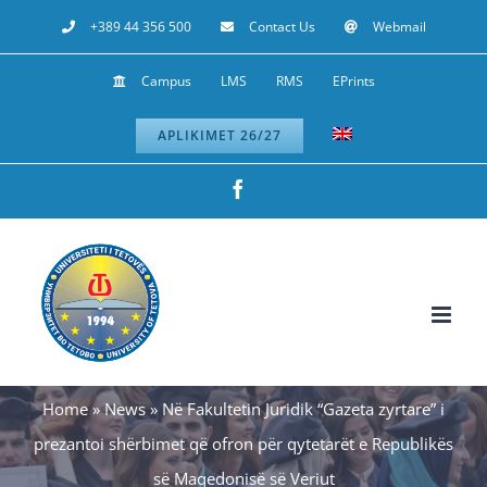
Skip
+389 44 356 500
Contact Us
Webmail
to
Campus
LMS
RMS
EPrints
content
APLIKIMET 26/27
Facebook
Home
»
News
»
Në Fakultetin Juridik “Gazeta zyrtare” i
prezantoi shërbimet që ofron për qytetarët e Republikës
së Maqedonisë së Veriut