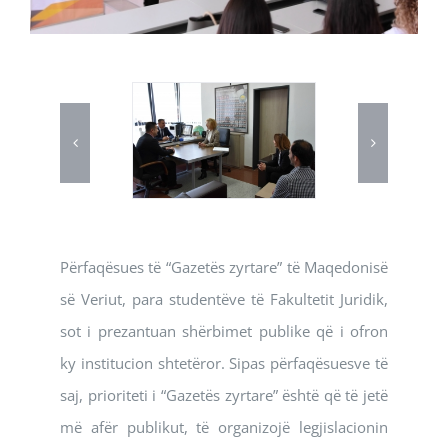
Përfaqësues të “Gazetës zyrtare” të Maqedonisë
së Veriut, para studentëve të Fakultetit Juridik,
sot i prezantuan shërbimet publike që i ofron
ky institucion shtetëror. Sipas përfaqësuesve të
saj, prioriteti i “Gazetës zyrtare” është që të jetë
më afër publikut, të organizojë legjislacionin