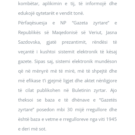
kombëtar, aplikimin e tij, të informojë dhe
edukojë qytetarët e vendit tonë.
Përfaqësuesja e NP “Gazeta zyrtare” e
Republikës së Maqedonisë së Veriut, Jasna
Sazdovska, gjatë prezantimit, rëndësi të
veçantë i kushtoi sistemit elektronik të kësaj
gazete. Sipas saj, sistemi elektronik mundëson
që në mënyrë më të mirë, më të shpejtë dhe
më efikase t’i gjejmë ligjet dhe aktet nënligjore
të cilat publikohen në Buletinin zyrtar. Ajo
theksoi se baza e të dhënave e “Gazetës
zyrtare” posedon mbi 30 mijë rregullore dhe
është baza e vetme e rregulloreve nga viti 1945
e deri më sot.