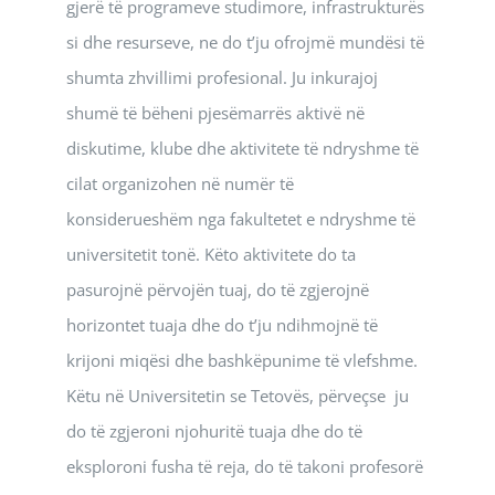
gjerë të programeve studimore, infrastrukturës
si dhe resurseve, ne do t’ju ofrojmë mundësi të
shumta zhvillimi profesional. Ju inkurajoj
shumë të bëheni pjesëmarrës aktivë në
diskutime, klube dhe aktivitete të ndryshme të
cilat organizohen në numër të
konsiderueshëm nga fakultetet e ndryshme të
universitetit tonë. Këto aktivitete do ta
pasurojnë përvojën tuaj, do të zgjerojnë
horizontet tuaja dhe do t’ju ndihmojnë të
krijoni miqësi dhe bashkëpunime të vlefshme.
Këtu në Universitetin se Tetovës, përveçse ju
do të zgjeroni njohuritë tuaja dhe do të
eksploroni fusha të reja, do të takoni profesorë