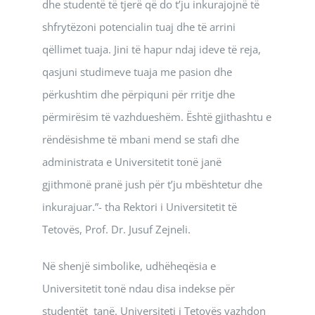
dhe studentë të tjerë që do t’ju inkurajojnë të
shfrytëzoni potencialin tuaj dhe të arrini
qëllimet tuaja. Jini të hapur ndaj ideve të reja,
qasjuni studimeve tuaja me pasion dhe
përkushtim dhe përpiquni për rritje dhe
përmirësim të vazhdueshëm. Është gjithashtu e
rëndësishme të mbani mend se stafi dhe
administrata e Universitetit tonë janë
gjithmonë pranë jush për t’ju mbështetur dhe
inkurajuar.”- tha Rektori i Universitetit të
Tetovës, Prof. Dr. Jusuf Zejneli.
Në shenjë simbolike, udhëheqësia e
Universitetit tonë ndau disa indekse për
studentët tanë. Universiteti i Tetovës vazhdon