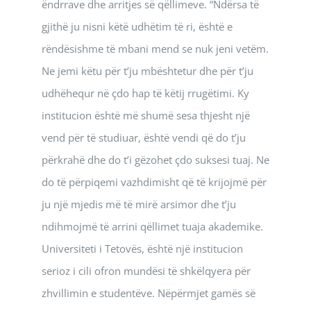
ëndrrave dhe arritjes së qëllimeve. “Ndërsa të
gjithë ju nisni këtë udhëtim të ri, është e
rëndësishme të mbani mend se nuk jeni vetëm.
Ne jemi këtu për t’ju mbështetur dhe për t’ju
udhëhequr në çdo hap të këtij rrugëtimi. Ky
institucion është më shumë sesa thjesht një
vend për të studiuar, është vendi që do t’ju
përkrahë dhe do t’i gëzohet çdo suksesi tuaj. Ne
do të përpiqemi vazhdimisht që të krijojmë për
ju një mjedis më të mirë arsimor dhe t’ju
ndihmojmë të arrini qëllimet tuaja akademike.
Universiteti i Tetovës, është një institucion
serioz i cili ofron mundësi të shkëlqyera për
zhvillimin e studentëve. Nëpërmjet gamës së