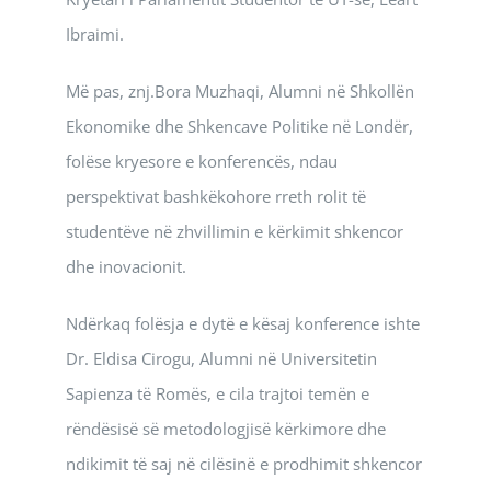
Ibraimi.
Më pas, znj.Bora Muzhaqi, Alumni në Shkollën
Ekonomike dhe Shkencave Politike në Londër,
folëse kryesore e konferencës, ndau
perspektivat bashkëkohore rreth rolit të
studentëve në zhvillimin e kërkimit shkencor
dhe inovacionit.
Ndërkaq folësja e dytë e kësaj konference ishte
Dr. Eldisa Cirogu, Alumni në Universitetin
Sapienza të Romës, e cila trajtoi temën e
rëndësisë së metodologjisë kërkimore dhe
ndikimit të saj në cilësinë e prodhimit shkencor