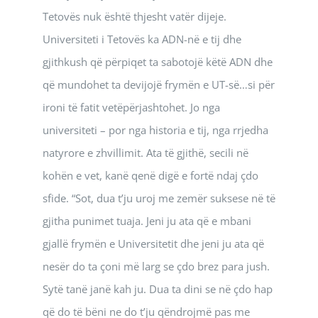
Tetovës nuk është thjesht vatër dijeje.
Universiteti i Tetovës ka ADN-në e tij dhe
gjithkush që përpiqet ta sabotojë këtë ADN dhe
që mundohet ta devijojë frymën e UT-së…si për
ironi të fatit vetëpërjashtohet. Jo nga
universiteti – por nga historia e tij, nga rrjedha
natyrore e zhvillimit. Ata të gjithë, secili në
kohën e vet, kanë qenë digë e fortë ndaj çdo
sfide. “Sot, dua t’ju uroj me zemër suksese në të
gjitha punimet tuaja. Jeni ju ata që e mbani
gjallë frymën e Universitetit dhe jeni ju ata që
nesër do ta çoni më larg se çdo brez para jush.
Sytë tanë janë kah ju. Dua ta dini se në çdo hap
që do të bëni ne do t’ju qëndrojmë pas me