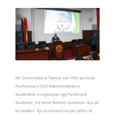
Në Universitetin e Tetovës sot i filloi punimet
Konferenca e Dytë Ndërkombëtare e
Studentëve, e organizuar nga Parlamenti
Studentor, me temë “Kërkimi studentor: dija që
ka rëndësi”. Kjo konferencë ka për qëllim të