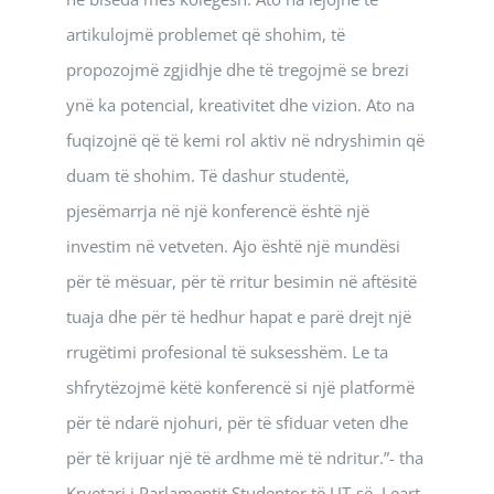
artikulojmë problemet që shohim, të
propozojmë zgjidhje dhe të tregojmë se brezi
ynë ka potencial, kreativitet dhe vizion. Ato na
fuqizojnë që të kemi rol aktiv në ndryshimin që
duam të shohim. Të dashur studentë,
pjesëmarrja në një konferencë është një
investim në vetveten. Ajo është një mundësi
për të mësuar, për të rritur besimin në aftësitë
tuaja dhe për të hedhur hapat e parë drejt një
rrugëtimi profesional të suksesshëm. Le ta
shfrytëzojmë këtë konferencë si një platformë
për të ndarë njohuri, për të sfiduar veten dhe
për të krijuar një të ardhme më të ndritur.”- tha
Kryetari i Parlamentit Studentor të UT-së, Leart