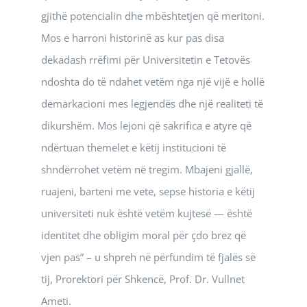
gjithë potencialin dhe mbështetjen që meritoni.
Mos e harroni historinë as kur pas disa
dekadash rrëfimi për Universitetin e Tetovës
ndoshta do të ndahet vetëm nga një vijë e hollë
demarkacioni mes legjendës dhe një realiteti të
dikurshëm. Mos lejoni që sakrifica e atyre që
ndërtuan themelet e këtij institucioni të
shndërrohet vetëm në tregim. Mbajeni gjallë,
ruajeni, barteni me vete, sepse historia e këtij
universiteti nuk është vetëm kujtesë — është
identitet dhe obligim moral për çdo brez që
vjen pas” – u shpreh në përfundim të fjalës së
tij, Prorektori për Shkencë, Prof. Dr. Vullnet
Ameti.