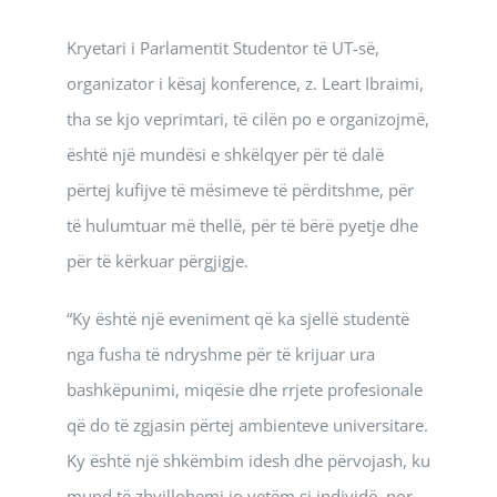
Kryetari i Parlamentit Studentor të UT-së,
organizator i kësaj konference, z. Leart Ibraimi,
tha se kjo veprimtari, të cilën po e organizojmë,
është një mundësi e shkëlqyer për të dalë
përtej kufijve të mësimeve të përditshme, për
të hulumtuar më thellë, për të bërë pyetje dhe
për të kërkuar përgjigje.
“Ky është një eveniment që ka sjellë studentë
nga fusha të ndryshme për të krijuar ura
bashkëpunimi, miqësie dhe rrjete profesionale
që do të zgjasin përtej ambienteve universitare.
Ky është një shkëmbim idesh dhe përvojash, ku
mund të zhvillohemi jo vetëm si individë, por