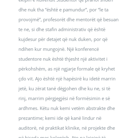
dhe nuk tha “është e pamundur”, por “le ta
provojmë”, profesorët dhe mentorët që besuan
te ne, si dhe stafin administrativ që është
kujdesur për detajet që nuk duken, por që
ndihen kur mungojnë. Një konferencë
studentore nuk është thjesht një aktivitet i
përkohshëm, as një ngjarje formale që kryhet
çdo vit. Ajo është një hapësirë ku idetë marrin
jetë, ku zërat tanë dëgjohen dhe ku ne, si të
rinj, marrim përgjegjësi në formësimin e së
ardhmes. Këtu nuk kemi vetëm abstrakte dhe
prezantime; kemi ide që kanë lindur në
auditorë, në praktikat klinike, në projekte dhe
në biseda mes kolegësh. Ato na lejojnë të