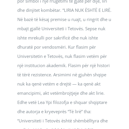
por simbol i një rrugëtimi të gjatë për dije, liri
dhe dinjitet kombëtar. “LIRIA NUK ËSHTË E LIRË.
Në bazë të kësaj premise u ruajt, u ringrit dhe u
mbajt gjallë Universiteti i Tetovës. Sepse nuk
ishte mrekulli por sakrificë dhe nuk ishte
dhuratë por vendosmëri. Kur flasim për
Universitetin e Tetovës, nuk flasim vetëm për
një institucion akademik. Flasim për një histori
të tërë rezistence. Arsimimi në gjuhën shqipe
nuk ka qenë vetëm e drejtë — ka qenë akt
emancipimi, akt vetëmbrojtjeje dhe akt lirie.
Edhe vetë Lea Ypi filozofja e shquar shqiptare
dhe autorja e kryeveprës “Të lirë” tha:
“Universiteti i Tetovës është shëmbëlltyra dhe