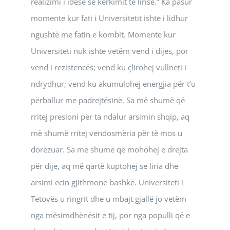
realizimi i idesë së kërkimit të lirisë.” Ka pasur
momente kur fati i Universitetit ishte i lidhur
ngushtë me fatin e kombit. Momente kur
Universiteti nuk ishte vetëm vend i dijes, por
vend i rezistencës; vend ku çlirohej vullneti i
ndrydhur; vend ku akumulohej energjia për t’u
përballur me padrejtësinë. Sa më shumë që
rritej presioni për ta ndalur arsimin shqip, aq
më shumë rritej vendosmëria për të mos u
dorëzuar. Sa më shumë që mohohej e drejta
për dije, aq më qartë kuptohej se liria dhe
arsimi ecin gjithmonë bashkë. Universiteti i
Tetovës u ringrit dhe u mbajt gjallë jo vetëm
nga mësimdhënësit e tij, por nga populli që e