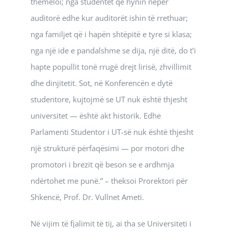
themeloi; nga studentët që hynin nëpër
auditorë edhe kur auditorët ishin të rrethuar;
nga familjet që i hapën shtëpitë e tyre si klasa;
nga një ide e pandalshme se dija, një ditë, do t’i
hapte popullit tonë rrugë drejt lirisë, zhvillimit
dhe dinjitetit. Sot, në Konferencën e dytë
studentore, kujtojmë se UT nuk është thjesht
universitet — është akt historik. Edhe
Parlamenti Studentor i UT-së nuk është thjesht
një strukturë përfaqësimi — por motori dhe
promotori i brezit që beson se e ardhmja
ndërtohet me punë.” – theksoi Prorektori për
Shkencë, Prof. Dr. Vullnet Ameti.
Në vijim të fjalimit të tij, ai tha se Universiteti i