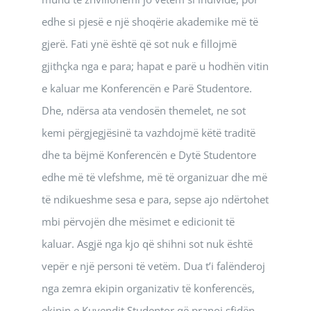
edhe si pjesë e një shoqërie akademike më të
gjerë. Fati ynë është që sot nuk e fillojmë
gjithçka nga e para; hapat e parë u hodhën vitin
e kaluar me Konferencën e Parë Studentore.
Dhe, ndërsa ata vendosën themelet, ne sot
kemi përgjegjësinë ta vazhdojmë këtë traditë
dhe ta bëjmë Konferencën e Dytë Studentore
edhe më të vlefshme, më të organizuar dhe më
të ndikueshme sesa e para, sepse ajo ndërtohet
mbi përvojën dhe mësimet e edicionit të
kaluar. Asgjë nga kjo që shihni sot nuk është
vepër e një personi të vetëm. Dua t’i falënderoj
nga zemra ekipin organizativ të konferencës,
ekipin e Kuvendit Studentor që pranoi sfidën