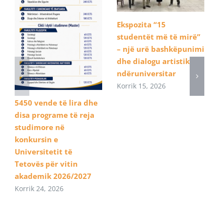
Ekspozita “15
studentët më të mirë”
– një urë bashkëpunimi
dhe dialogu artistik
ndëruniversitar
Korrik 15, 2026
5450 vende të lira dhe
disa programe të reja
studimore në
konkursin e
Universitetit të
Tetovës për vitin
akademik 2026/2027
Korrik 24, 2026