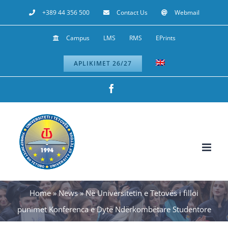
Skip
+389 44 356 500
Contact Us
Webmail
to
Campus
LMS
RMS
EPrints
content
APLIKIMET 26/27
Facebook
Home
»
News
»
Në Universitetin e Tetovës i filloi
punimet Konferenca e Dytë Ndërkombëtare Studentore