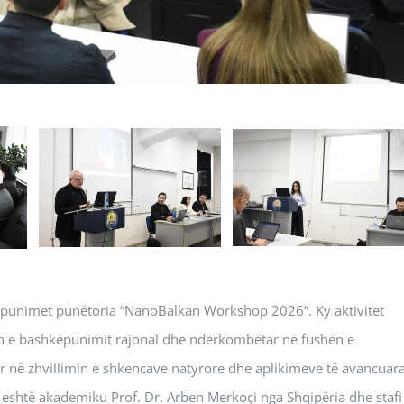
oi punimet punëtoria “NanoBalkan Workshop 2026”. Ky aktivitet
n e bashkëpunimit rajonal dhe ndërkombëtar në fushën e
or në zhvillimin e shkencave natyrore dhe aplikimeve të avancuar
eti eshtë akademiku Prof. Dr. Arben Merkoçi nga Shqipëria dhe stafi