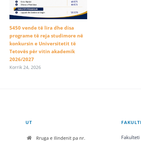
5450 vende të lira dhe disa
programe të reja studimore në
konkursin e Universitetit të
Tetovës për vitin akademik
2026/2027
Korrik 24, 2026
UT
FAKULT
Fakulteti
Rruga e Ilindenit pa nr.