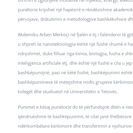
punëtorie krijohet një hapësirë e rëndësishme akademi
përvojave, diskutimin e metodologjive bashkëkohore dhe 
Akdemiku Arben Merkoçi në fjalën e tij i falënderoi të gj
u shpreh se nanoteknologjia është një fushë shumë e ha
ndryshmet, duke filluar nga kimia, biologjia, fusha e shk
inteligjenca artificiale etj. dhe është një fushë e cila u
bashkëpunojnë, pasi në këtë fushë, bashkëpunimi është 
bashkëpunimeve të mëtejshme midis grupeve kërkimore-
kolegët dhe studiuesit në Universitetin e Tetovës.
Punimet e kësaj punëtorie do të përfundojnë ditën e nesë
qëndrueshme të bashkëpunimit, të cilat janë thelbësore 
ndërkombëtare kërkimore dhe transferimin e njohurive d