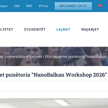
ampus
LMS
RMS
EPrints
APLIKIMET 26/27
LTETET
STUDENTËT
LAJMET
NGJARJET
Në Universitetin e Tetovës i filloi punimet punëtoria “NanoBalk
nimet punëtoria “NanoBalkan Workshop 2026”