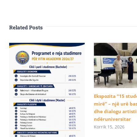
Related Posts
Ekspozita “15 stu
mirë” – një urë b
dhe dialogu artist
ndëruniversitar
Korrik 15, 2026