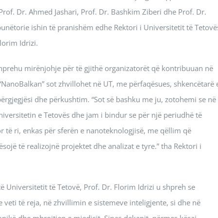
rof. Dr. Ahmed Jashari, Prof. Dr. Bashkim Ziberi dhe Prof. Dr.
unëtorie ishin të pranishëm edhe Rektori i Universitetit të Tetovë
orim Idrizi.
i shprehu mirënjohje për të gjithë organizatorët që kontribuuan në
ë “NanoBalkan” sot zhvillohet në UT, me përfaqësues, shkencëtarë 
ërgjegjësi dhe përkushtim. “Sot së bashku me ju, zotohemi se në
versitetin e Tetovës dhe jam i bindur se për një periudhë të
r të ri, enkas për sferën e nanoteknologjisë, me qëllim që
jë të realizojnë projektet dhe analizat e tyre.” tha Rektori i
Universitetit të Tetovë, Prof. Dr. Florim Idrizi u shpreh se
eti të reja, në zhvillimin e sistemeve inteligjente, si dhe në
ronikë dhe mbrojtjen e mjedisit. Sipas dekanit, përmes kësaj