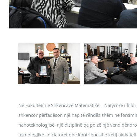
Në Fakultetin e Shkencave Matematike – Natyrore i fill
shkencor përfaqëson një hap të rëndësishëm në forcimi
nanoteknologjisë, një disiplinë që po zë një vend qëndr
teknologjike. Iniciatorët dhe kontribuesit e këtij aktivit