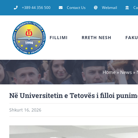
Skip
+389 44 356 500
Contact Us
Webmail
C
to
content
FILLIMI
RRETH NESH
FAKU
Home
»
News
»
Në Universitetin e Tetovës i filloi pu
Shkurt 16, 2026
View