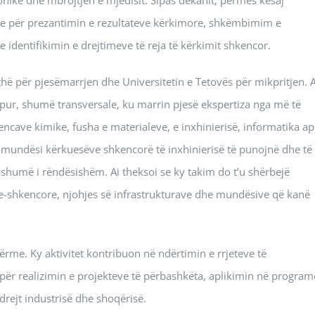
ke për prezantimin e rezultateve kërkimore, shkëmbimim e
identifikimin e drejtimeve të reja të kërkimit shkencor.
ithë për pjesëmarrjen dhe Universitetin e Tetovës për mikpritjen. A
pur, shumë transversale, ku marrin pjesë ekspertiza nga më të
encave kimike, fusha e materialeve, e inxhinierisë, informatika a
 jep mundësi kërkuesëve shkencorë të inxhinierisë të punojnë dhe të
shumë i rëndësishëm. Ai theksoi se ky takim do t’u shërbejë
shkencore, njohjes së infrastrukturave dhe mundësive që kanë
rme. Ky aktivitet kontribuon në ndërtimin e rrjeteve të
për realizimin e projekteve të përbashkëta, aplikimin në program
rejt industrisë dhe shoqërisë.