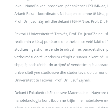
lokal i NanoBalkan: prodekani për shkencë i FSHMN-së, P
Arianit Reka – koordinator. Në hapjen solemne të kësaj p
Prof. Dr. Jusuf Zejneli dhe dekani i FSHMN-së, Prof. Dr. Fl
Rektori i Universitetit të Tetovës, Prof. Dr. Jusuf Zejnel
realizimin e kësaj punëtorie dhe theksoi se vetë fakti q
studiues nga shumë vende të ndryshme, paraqet sfidë, p
vazhdimësi do të vendosim rrënjët e “NanoBalkan” në Uni
shpejtë, bashkërisht do arrijmë të vendosim një laborato
universiteti ynë studiuesve dhe studentëve, do t’u mundëso
Universitetit të Tetovës, Prof. Dr. Jusuf Zejneli.
Dekani i Fakultetit të Shkencave Matematike – Natyrore të 
nanoteknologjia kontribuon në krijimin e materialeve me v
ofrimin e zgjidhjeve inovative në mjekësi, energji, elekt