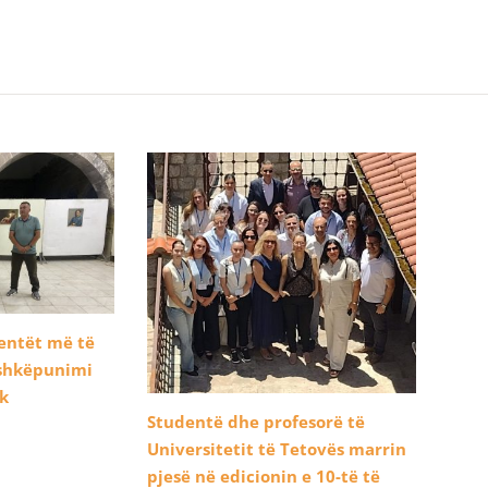
dentët më të
ashkëpunimi
ik
Studentë dhe profesorë të
Universitetit të Tetovës marrin
pjesë në edicionin e 10-të të