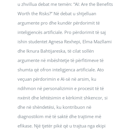
u zhvillua debat me temën: “AI: Are the Benefits
Worth the Risks?” Në debat u shtjelluan
argumente pro dhe kundër përdorimit të
inteligjencës artificiale. Pro përdorimit të saj
ishin studentet Agnesa Rexhepi, Elma Mazllami
dhe Iknura Bahtijareska, të cilat sollën
argumente në mbështetje të përfitimeve të
shumta që ofron inteligjenca artificiale. Ato
veçuan përdorimin e AI-së në arsim, ku
ndihmon në personalizimin e procesit të të
nxënit dhe lehtësimin e kërkimit shkencor, si
dhe në shëndetësi, ku kontribuon në
diagnostikim më të saktë dhe trajtime më
efikase. Një tjetër pikë që u trajtua nga ekipi