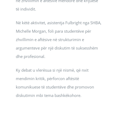
në zhvillimin e aftësive mendore dhe krijuese
të individit.
Në këtë aktivitet, asistentja Fulbright nga SHBA,
Michelle Morgan, foli para studentëve për
zhvillimin e aftësive në strukturimin e
argumenteve për një diskutim të suksesshëm
dhe profesional.
Ky debat u vlerësua si një nismë, që nxit
mendimin kritik, përforcon aftësitë
komunikuese të studentëve dhe promovon
diskutimin mbi tema bashkëkohore.