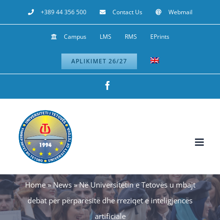
Skip
+389 44 356 500
Contact Us
Webmail
to
Campus
LMS
RMS
EPrints
content
APLIKIMET 26/27
Facebook
Home
»
News
»
Në Universitetin e Tetovës u mbajt
debat për përparësitë dhe rreziqet e inteligjencës
artificiale