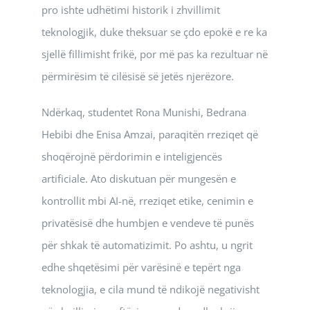
pro ishte udhëtimi historik i zhvillimit
teknologjik, duke theksuar se çdo epokë e re ka
sjellë fillimisht frikë, por më pas ka rezultuar në
përmirësim të cilësisë së jetës njerëzore.
Ndërkaq, studentet Rona Munishi, Bedrana
Hebibi dhe Enisa Amzai, paraqitën rreziqet që
shoqërojnë përdorimin e inteligjencës
artificiale. Ato diskutuan për mungesën e
kontrollit mbi AI-në, rreziqet etike, cenimin e
privatësisë dhe humbjen e vendeve të punës
për shkak të automatizimit. Po ashtu, u ngrit
edhe shqetësimi për varësinë e tepërt nga
teknologjia, e cila mund të ndikojë negativisht