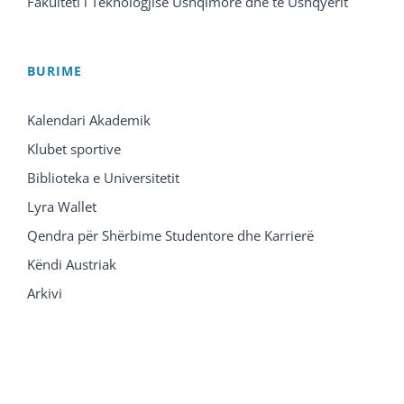
Fakulteti i Teknologjisë Ushqimore dhe të Ushqyerit
BURIME
Kalendari Akademik
Klubet sportive
Biblioteka e Universitetit
Lyra Wallet
Qendra për Shërbime Studentore dhe Karrierë
Këndi Austriak
Arkivi