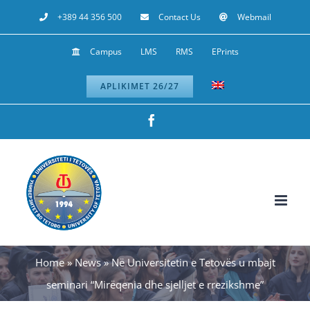
Skip
+389 44 356 500
Contact Us
Webmail
to
Campus
LMS
RMS
EPrints
content
APLIKIMET 26/27
Facebook
Home
»
News
»
Në Universitetin e Tetovës u mbajt
seminari “Mirëqenia dhe sjelljet e rrezikshme”