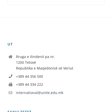
UT
Rruga e Ilindenit pa nr.
1200 Tetovë
Republika e Maqedonisë së Veriut
+389 44 356 500
+389 44 334 222
international@unite.edu.mk
FAKULTETET