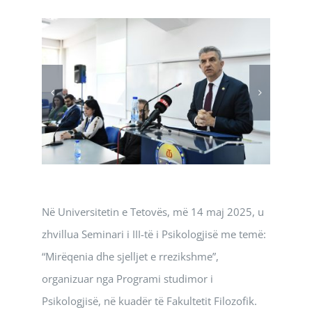
Në Universitetin e Tetovës, më 14 maj 2025, u
zhvillua Seminari i III-të i Psikologjisë me temë:
“Mirëqenia dhe sjelljet e rrezikshme”,
organizuar nga Programi studimor i
Psikologjisë, në kuadër të Fakultetit Filozofik.