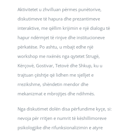
Aktivitetet u zhvilluan përmes punëtorive,
diskutimeve të hapura dhe prezantimeve
interaktive, me qëllim krijimin e një dialogu të
hapur ndërmjet të rinjve dhe institucioneve
përkatëse. Po ashtu, u mbajt edhe një
workshop me nxënës nga qytetet Strugë,
Kërçovë, Gostivar, Tetovë dhe Shkup, ku u
trajtuan çështje që lidhen me sjelljet e
rrezikshme, shëndetin mendor dhe
mekanizmat e mbrojtjes dhe ndihmës.
Nga diskutimet dolën disa përfundime kyçe, si:
nevoja për rritjen e numrit të këshillimoreve
psikologjike dhe rifunksionalizimin e atyre