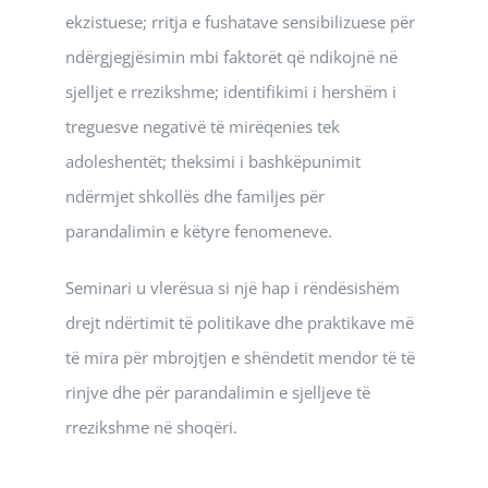
ekzistuese; rritja e fushatave sensibilizuese për
ndërgjegjësimin mbi faktorët që ndikojnë në
sjelljet e rrezikshme; identifikimi i hershëm i
treguesve negativë të mirëqenies tek
adoleshentët; theksimi i bashkëpunimit
ndërmjet shkollës dhe familjes për
parandalimin e këtyre fenomeneve.
Seminari u vlerësua si një hap i rëndësishëm
drejt ndërtimit të politikave dhe praktikave më
të mira për mbrojtjen e shëndetit mendor të të
rinjve dhe për parandalimin e sjelljeve të
rrezikshme në shoqëri.