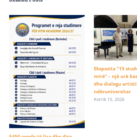
Ekspozita “15 stu
mirë” – një urë b
dhe dialogu artist
ndëruniversitar
Korrik 15, 2026
5450 vende të lira dhe disa