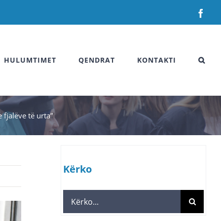
Fac
HULUMTIMET
QENDRAT
KONTAKTI
fjalëve të urta”
Kërko
Search
for: