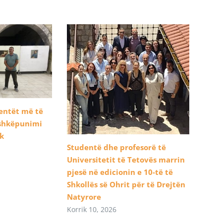
dentët më të
ashkëpunimi
ik
Studentë dhe profesorë të
Universitetit të Tetovës marrin
pjesë në edicionin e 10-të të
Shkollës së Ohrit për të Drejtën
Natyrore
Korrik 10, 2026