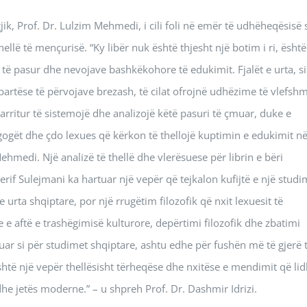
gjik, Prof. Dr. Lulzim Mehmedi, i cili foli në emër të udhëheqësisë 
hellë të mençurisë. “Ky libër nuk është thjesht një botim i ri, është
 të pasur dhe nevojave bashkëkohore të edukimit. Fjalët e urta, si
bartëse të përvojave brezash, të cilat ofrojnë udhëzime të vlefsh
arritur të sistemojë dhe analizojë këtë pasuri të çmuar, duke e
gogët dhe çdo lexues që kërkon të thellojë kuptimin e edukimit n
ehmedi. Një analizë të thellë dhe vlerësuese për librin e bëri
Sherif Sulejmani ka hartuar një vepër që tejkalon kufijtë e një studi
 urta shqiptare, por një rrugëtim filozofik që nxit lexuesit të
e e aftë e trashëgimisë kulturore, depërtimi filozofik dhe zbatimi
muar si për studimet shqiptare, ashtu edhe për fushën më të gjerë 
a është një vepër thellësisht tërheqëse dhe nxitëse e mendimit që li
e jetës moderne.” – u shpreh Prof. Dr. Dashmir Idrizi.