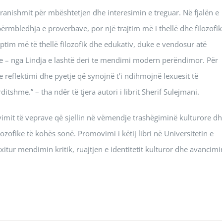
të pranishmit për mbështetjen dhe interesimin e treguar. Në fjalën e
t përmbledhja e proverbave, por një trajtim më i thellë dhe filozofik
 kuptim më të thellë filozofik dhe edukativ, duke e vendosur atë
rore – nga Lindja e lashtë deri te mendimi modern perëndimor. Për
 reflektimi dhe pyetje që synojnë t’i ndihmojnë lexuesit të
itshme.” – tha ndër të tjera autori i librit Sherif Sulejmani.
vimit të veprave që sjellin në vëmendje trashëgiminë kulturore d
zofike të kohës sonë. Promovimi i këtij libri në Universitetin e
itur mendimin kritik, ruajtjen e identitetit kulturor dhe avancimi