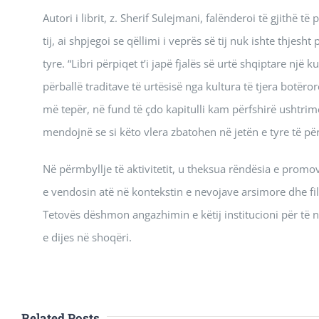
Autori i librit, z. Sherif Sulejmani, falënderoi të gjithë 
tij, ai shpjegoi se qëllimi i veprës së tij nuk ishte thjesh
tyre. “Libri përpiqet t’i japë fjalës së urtë shqiptare një
përballë traditave të urtësisë nga kultura të tjera botë
më tepër, në fund të çdo kapitulli kam përfshirë ushtrime
mendojnë se si këto vlera zbatohen në jetën e tyre të përd
Në përmbyllje të aktivitetit, u theksua rëndësia e promo
e vendosin atë në kontekstin e nevojave arsimore dhe filo
Tetovës dëshmon angazhimin e këtij institucioni për të nx
e dijes në shoqëri.
Related Posts