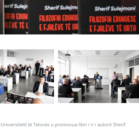
iversitetit të Tetovës u promovua libri i ri i autorit Sherif
.