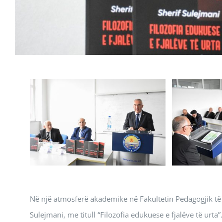
Në një atmosferë akademike në Fakultetin Pedagogjik të Un
Sulejmani, me titull “Filozofia edukuese e fjalëve të urta”