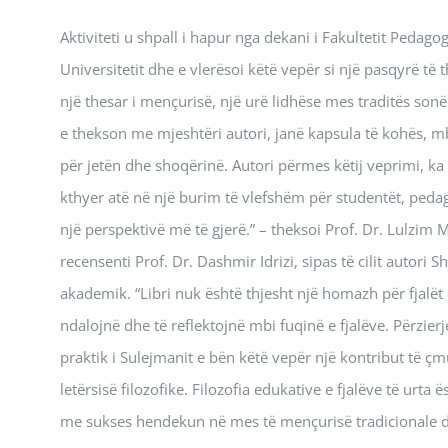
Aktiviteti u shpall i hapur nga dekani i Fakultetit Pedago
Universitetit dhe e vlerësoi këtë vepër si një pasqyrë të t
një thesar i mençurisë, një urë lidhëse mes traditës sonë
e thekson me mjeshtëri autori, janë kapsula të kohës, m
për jetën dhe shoqërinë. Autori përmes këtij veprimi, ka 
kthyer atë në një burim të vlefshëm për studentët, peda
një perspektivë më të gjerë.” – theksoi Prof. Dr. Lulzim M
recensenti Prof. Dr. Dashmir Idrizi, sipas të cilit autori 
akademik. “Libri nuk është thjesht një homazh për fjalët e
ndalojnë dhe të reflektojnë mbi fuqinë e fjalëve. Përzierj
praktik i Sulejmanit e bën këtë vepër një kontribut të ç
letërsisë filozofike. Filozofia edukative e fjalëve të urt
me sukses hendekun në mes të mençurisë tradicionale dh