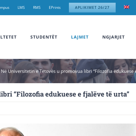
ampus
LMS
RMS
EPrints
APLIKIMET 26/27
LTETET
STUDENTËT
LAJMET
NGJARJET
»
Në Universitetin e Tetovës u promovua libri “Filozofia edukuese e 
bri “Filozofia edukuese e fjalëve të urta”