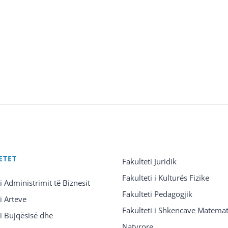
ETET
Fakulteti Juridik
Fakulteti i Kulturës Fizike
 i Administrimit të Biznesit
Fakulteti Pedagogjik
 i Arteve
Fakulteti i Shkencave Matemat
 i Bujqësisë dhe
Natyrore