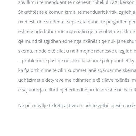
zhvillimi i të menduarit te nxënësit. “Shekulli XXI kërkon 
Shkathtësitë e komunikimit, të menduarit kritik, zgjidhja
nxënësit dhe studentët sepse ata duhet të përgatiten për sf
është e ndërlidhur me materialin që mësohet në ciklin e u
që mund të zgjidhen edhe nga nxënësit që nuk janë shum
skema, modele të cilat u ndihmojnë nxënësve t’i zgjidhin 
– problemore pasi që në shkolla shumë pak punohet ky ll
ka fjalorthin me të cilin kuptimet janë sqaruar me skema o
udhëzimet e detyrave me ndihmën e të cilave nxënësi mund
e saj autorja e librit njëherit edhe profesoreshë në Fakult
Në përmbyllje të këtij aktiviteti për të gjithë pjesëmarr