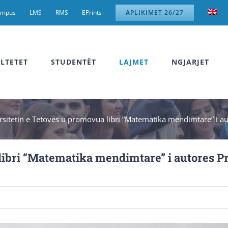
ampus
LMS
RMS
EPrints
APLIKIMET 26/27
LTETET
STUDENTËT
LAJMET
NGJARJET
sitetin e Tetovës u promovua libri “Matematika mendimtare” i auto
libri “Matematika mendimtare” i autores Pr