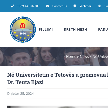
Skip
+389 44 356 500
Contact Us
Webmail
C
to
content
FILLIMI
RRETH NESH
FAKU
Home
»
News
»
Në Univer
Në Universitetin e Tetovës u promovua 
Dr. Teuta Iljazi
Dhjetor 25, 2024