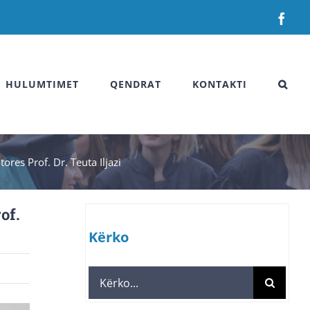
Fac
HULUMTIMET
QENDRAT
KONTAKTI
res Prof. Dr. Teuta Iljazi
of.
Kërko
Search
for: