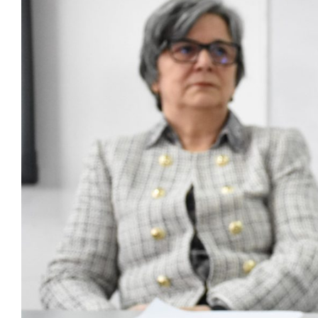
View
Larger
Image