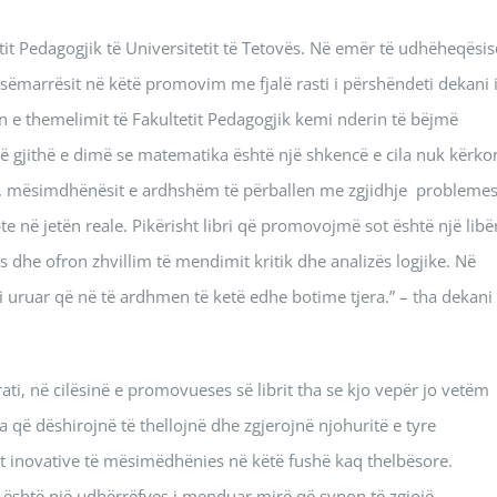
it Pedagogjik të Universitetit të Tetovës. Në emër të udhëheqësis
esëmarrësit në këtë promovim me fjalë rasti i përshëndeti dekani 
n e themelimit të Fakultetit Pedagogjik kemi nderin të bëjmë
e të gjithë e dimë se matematika është një shkencë e cila nuk kërko
it, mësimdhënësit e ardhshëm të përballen me zgjidhje probleme
në jetën reale. Pikërisht libri që promovojmë sot është një libë
 dhe ofron zhvillim të mendimit kritik dhe analizës logjike. Në
i uruar që në të ardhmen të ketë edhe botime tjera.” – tha dekani 
ati, në cilësinë e promovueses së librit tha se kjo vepër jo vetëm
a që dëshirojnë të thellojnë dhe zgjerojnë njohuritë e tyre
 inovative të mësimëdhënies në këtë fushë kaq thelbësore.
 është një udhërrëfyes i menduar mirë që synon të zgjojë