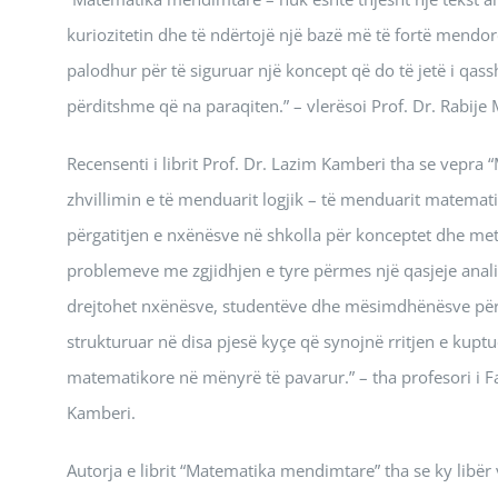
kuriozitetin dhe të ndërtojë një bazë më të fortë mendore
palodhur për të siguruar një koncept që do të jetë i qas
përditshme që na paraqiten.” – vlerësoi Prof. Dr. Rabije 
Recensenti i librit Prof. Dr. Lazim Kamberi tha se vepra “
zhvillimin e të menduarit logjik – të menduarit matemat
përgatitjen e nxënësve në shkolla për konceptet dhe met
problemeve me zgjidhjen e tyre përmes një qasjeje analit
drejtohet nxënësve, studentëve dhe mësimdhënësve për t
strukturuar në disa pjesë kyçe që synojnë rritjen e kupt
matematikore në mënyrë të pavarur.” – tha profesori i F
Kamberi.
Autorja e librit “Matematika mendimtare” tha se ky libër