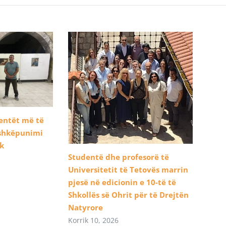
dentët më të
ashkëpunimi
ik
Studentë dhe profesorë të
Universitetit të Tetovës marrin
pjesë në edicionin e 10-të të
Shkollës së Ohrit për të Drejtën
Natyrore
Korrik 10, 2026