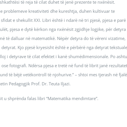
shkathtësi të reja të cilat duhet të jenë prezente te nxënësit.
 e problemeve kreativiteti dhe kureshtja, duhen kultivuar te
idat e shekullit XXI. Libri është i ndarë në tri pjesë, pjesa e parë
lët, pjesa e dytë kërkon nga nxënësit zgjidhje logjike, për detyra
ë të dalluar në matematikë. Nëpër detyra do të vëreni vizatime,
detyrat. Kjo pjesë kryesisht është e përbërë nga detyrat tekstual
oj i detyrave të cilat efektet i kanë shumëdimensionale. Po asht
se fotografi. Ndërsa pjesa e tretë në fund të librit janë rezultatet
 të bëjë vetëkontroll të njohurive.” – shtoi mes tjerash në fjal
etin Pedagogjik Prof. Dr. Teuta Iljazi.
ësit u shprënda falas libri “Matematika mendimtare”.