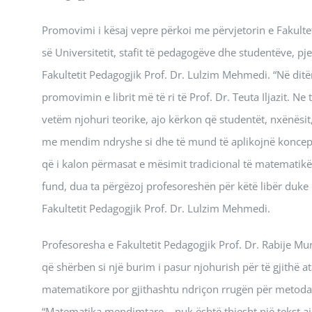
Promovimi i kësaj vepre përkoi me përvjetorin e Fakultet
së Universitetit, stafit të pedagogëve dhe studentëve, pj
Fakultetit Pedagogjik Prof. Dr. Lulzim Mehmedi. “Në ditë
promovimin e librit më të ri të Prof. Dr. Teuta Iljazit. N
vetëm njohuri teorike, ajo kërkon që studentët, nxënës
me mendim ndryshe si dhe të mund të aplikojnë koncepte 
që i kalon përmasat e mësimit tradicional të matematikës
fund, dua ta përgëzoj profesoreshën për këtë libër duke 
Fakultetit Pedagogjik Prof. Dr. Lulzim Mehmedi.
Profesoresha e Fakultetit Pedagogjik Prof. Dr. Rabije Mur
që shërben si një burim i pasur njohurish për të gjithë at
matematikore por gjithashtu ndriçon rrugën për metodat
“Matematika mendimtare – nuk është thjesht një tekst ai