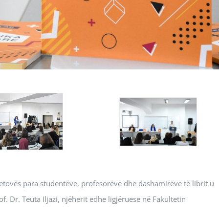
 Tetovës para studentëve, profesorëve dhe dashamirëve të librit u
r. Teuta Iljazi, njëherit edhe ligjëruese në Fakultetin