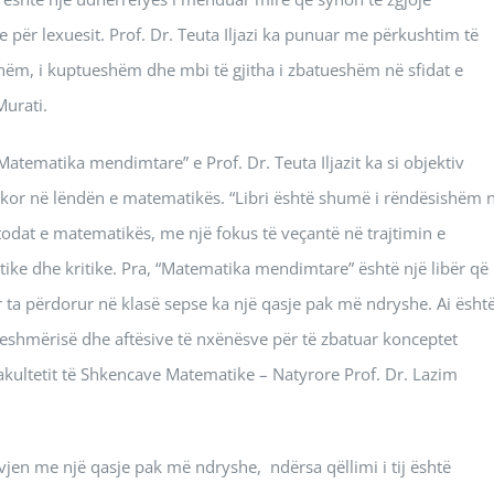
 për lexuesit. Prof. Dr. Teuta Iljazi ka punuar me përkushtim të
shëm, i kuptueshëm dhe mbi të gjitha i zbatueshëm në sfidat e
Murati.
Matematika mendimtare” e Prof. Dr. Teuta Iljazit ka si objektiv
ikor në lëndën e matematikës. “Libri është shumë i rëndësishëm 
odat e matematikës, me një fokus të veçantë në trajtimin e
ike dhe kritike. Pra, “Matematika mendimtare” është një libër që
a përdorur në klasë sepse ka një qasje pak më ndryshe. Ai është
ueshmërisë dhe aftësive të nxënësve për të zbatuar konceptet
akultetit të Shkencave Matematike – Natyrore Prof. Dr. Lazim
 vjen me një qasje pak më ndryshe, ndërsa qëllimi i tij është