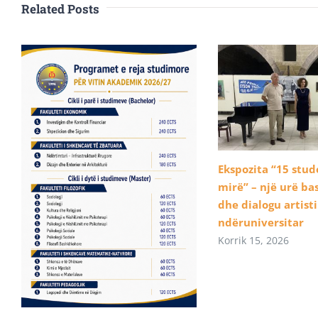
Related Posts
Ekspozita “15 stu
mirë” – një urë b
dhe dialogu artist
ndëruniversitar
Korrik 15, 2026